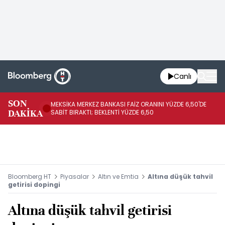
Canlı
SON
MEKSİKA MERKEZ BANKASI FAİZ ORANINI YÜZDE 6,50'DE
OY
DAKİKA
SABİT BIRAKTI; BEKLENTİ YÜZDE 6,50
AÇ
Bloomberg HT
Piyasalar
Altın ve Emtia
Altına düşük tahvil
getirisi dopingi
Altına düşük tahvil getirisi