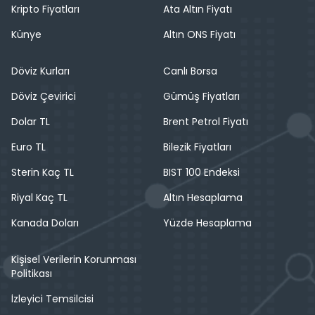
Kripto Fiyatları
Ata Altın Fiyatı
Künye
Altın ONS Fiyatı
Döviz Kurları
Canlı Borsa
Döviz Çevirici
Gümüş Fiyatları
Dolar TL
Brent Petrol Fiyatı
Euro TL
Bilezik Fiyatları
Sterin Kaç TL
BIST 100 Endeksi
Riyal Kaç TL
Altın Hesaplama
Kanada Doları
Yüzde Hesaplama
Kişisel Verilerin Korunması
Politikası
İzleyici Temsilcisi