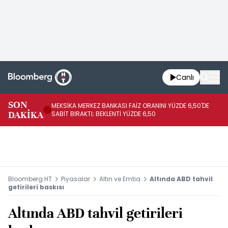
Canlı
SON
MEKSİKA MERKEZ BANKASI FAİZ ORANINI YÜZDE 6,50'DE
OY
DAKİKA
SABİT BIRAKTI; BEKLENTİ YÜZDE 6,50
AÇ
Bloomberg HT
Piyasalar
Altın ve Emtia
Altında ABD tahvil
getirileri baskısı
Altında ABD tahvil getirileri