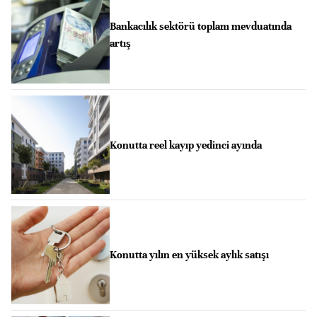
Bankacılık sektörü toplam mevduatında
artış
Konutta reel kayıp yedinci ayında
Konutta yılın en yüksek aylık satışı