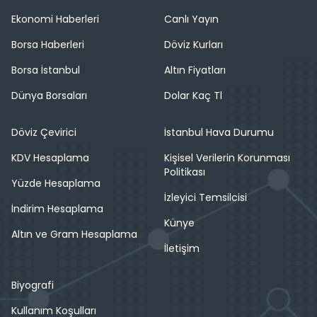
Ekonomi Haberleri
Canlı Yayın
Borsa Haberleri
Döviz Kurları
Borsa İstanbul
Altın Fiyatları
Dünya Borsaları
Dolar Kaç Tl
Döviz Çevirici
İstanbul Hava Durumu
KDV Hesaplama
Kişisel Verilerin Korunması
Politikası
Yüzde Hesaplama
İzleyici Temsilcisi
İndirim Hesaplama
Künye
Altın ve Gram Hesaplama
İletişim
Biyografi
Kullanım Koşulları