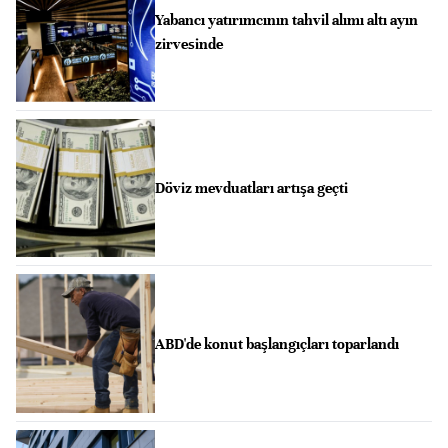
Yabancı yatırımcının tahvil alımı altı ayın
zirvesinde
Döviz mevduatları artışa geçti
ABD'de konut başlangıçları toparlandı