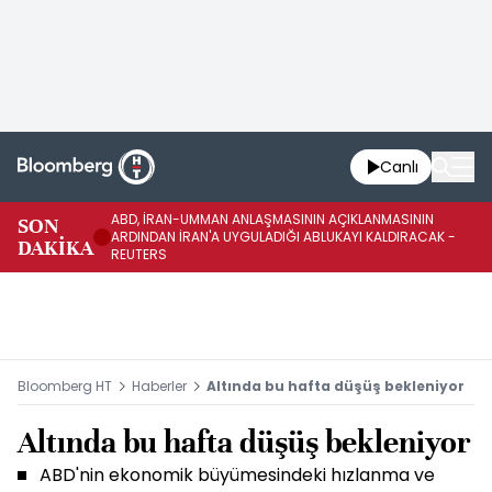
Canlı
ABD, İRAN-UMMAN ANLAŞMASININ AÇIKLANMASININ
AB
SON
ARDINDAN İRAN'A UYGULADIĞI ABLUKAYI KALDIRACAK -
GE
DAKİKA
REUTERS
UY
Bloomberg HT
Haberler
Altında bu hafta düşüş bekleniyor
Altında bu hafta düşüş bekleniyor
ABD'nin ekonomik büyümesindeki hızlanma ve