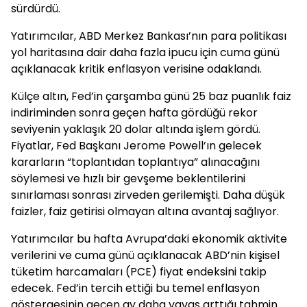
sürdürdü.
Yatırımcılar, ABD Merkez Bankası’nın para politikası
yol haritasına dair daha fazla ipucu için cuma günü
açıklanacak kritik enflasyon verisine odaklandı.
Külçe altın, Fed’in çarşamba günü 25 baz puanlık faiz
indiriminden sonra geçen hafta gördüğü rekor
seviyenin yaklaşık 20 dolar altında işlem gördü.
Fiyatlar, Fed Başkanı Jerome Powell’ın gelecek
kararların “toplantıdan toplantıya” alınacağını
söylemesi ve hızlı bir gevşeme beklentilerini
sınırlaması sonrası zirveden gerilemişti. Daha düşük
faizler, faiz getirisi olmayan altına avantaj sağlıyor.
Yatırımcılar bu hafta Avrupa’daki ekonomik aktivite
verilerini ve cuma günü açıklanacak ABD’nin kişisel
tüketim harcamaları (PCE) fiyat endeksini takip
edecek. Fed’in tercih ettiği bu temel enflasyon
göstergesinin geçen ay daha yavaş arttığı tahmin