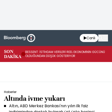
Canlı
AB
SON
BESSENT: İSTİHDAM VERİLERİ REEL EKONOMİNİN GÜCÜNÜ
Fİ
DAKİKA
OLDUĞUNDAN DÜŞÜK GÖSTERİYOR
UY
Haberler
Altında ivme yukarı
Altın, ABD Merkez Bankası'nın yılın ilk faiz
indiriminden destek bularak üst üste beşinci