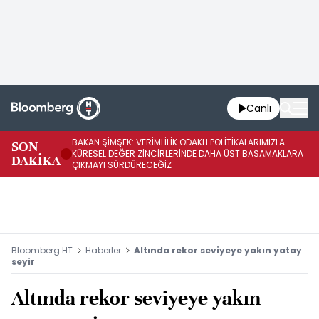
Canlı
BAKAN ŞİMŞEK: VERİMLİLİK ODAKLI POLİTİKALARIMIZLA
BA
SON
KÜRESEL DEĞER ZİNCİRLERİNDE DAHA ÜST BASAMAKLARA
VE
DAKİKA
ÇIKMAYI SÜRDÜRECEĞİZ
DÖ
Bloomberg HT
Haberler
Altında rekor seviyeye yakın yatay
seyir
Altında rekor seviyeye yakın