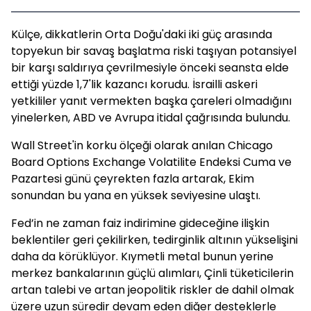
Külçe, dikkatlerin Orta Doğu'daki iki güç arasında
topyekun bir savaş başlatma riski taşıyan potansiyel
bir karşı saldırıya çevrilmesiyle önceki seansta elde
ettiği yüzde 1,7'lik kazancı korudu. İsrailli askeri
yetkililer yanıt vermekten başka çareleri olmadığını
yinelerken, ABD ve Avrupa itidal çağrısında bulundu.
Wall Street'in korku ölçeği olarak anılan Chicago
Board Options Exchange Volatilite Endeksi Cuma ve
Pazartesi günü çeyrekten fazla artarak, Ekim
sonundan bu yana en yüksek seviyesine ulaştı.
Fed’in ne zaman faiz indirimine gideceğine ilişkin
beklentiler geri çekilirken, tedirginlik altının yükselişini
daha da körüklüyor. Kıymetli metal bunun yerine
merkez bankalarının güçlü alımları, Çinli tüketicilerin
artan talebi ve artan jeopolitik riskler de dahil olmak
üzere uzun süredir devam eden diğer desteklerle