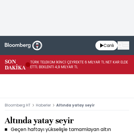
Canlı
SON
TÜRK TELEKOM İKİNCİ ÇEYREKTE 6 MİLYAR TL NET KAR ELDE
AB
DAKİKA
ETTİ; BEKLENTİ 4,9 MİLYAR TL
İR
Bloomberg HT
Haberler
Altında yatay seyir
Altında yatay seyir
Geçen haftayı yükselişle tamamlayan altın