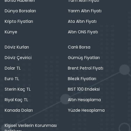
Borsa Haberleri
Tam Altın Fiyatı
Dünya Borsaları
Yarım Altın Fiyatı
Kripto Fiyatları
Ata Altın Fiyatı
Künye
Altın ONS Fiyatı
Döviz Kurları
Canlı Borsa
Döviz Çevirici
Gümüş Fiyatları
Dolar TL
Brent Petrol Fiyatı
Euro TL
Bilezik Fiyatları
Sterin Kaç TL
BIST 100 Endeksi
Riyal Kaç TL
Altın Hesaplama
Kanada Doları
Yüzde Hesaplama
Kişisel Verilerin Korunması