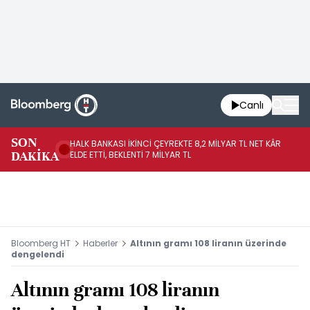
Canlı
SON
HALK BANKASI İKİNCİ ÇEYREKTE 8,2 MİLYAR TL NET KÂR
İŞ
DAKİKA
ELDE ETTİ, BEKLENTİ 7 MİLYAR TL
MÜ
Bloomberg HT
Haberler
Altının gramı 108 liranın üzerinde
dengelendi
Altının gramı 108 liranın