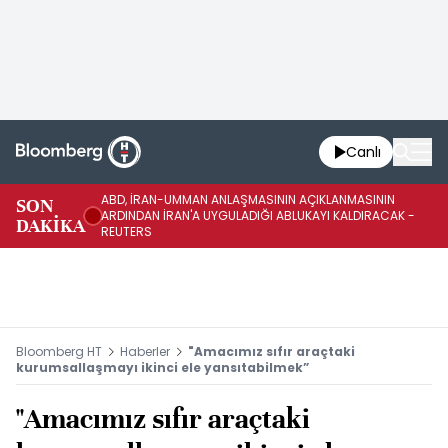
Canlı
ABD, İRAN-UMMAN ANLAŞMASININ AÇIKLANMASININ
AB
SON
ARDINDAN İRAN'A UYGULADIĞI ABLUKAYI KALDIRACAK -
GE
DAKİKA
REUTERS
UY
Bloomberg HT
Haberler
"Amacımız sıfır araçtaki
kurumsallaşmayı ikinci ele yansıtabilmek”
"Amacımız sıfır araçtaki