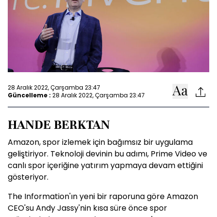
28 Aralık 2022, Çarşamba 23:47
Güncelleme :
28 Aralık 2022, Çarşamba 23:47
HANDE BERKTAN
Amazon, spor izlemek için bağımsız bir uygulama
geliştiriyor.
Teknoloji devinin bu adımı
, Prime Video ve
canlı spor içeriğine yatırım yapmaya devam ettiğini
gösteriyor.
The
Information'ın
yeni bir raporuna
göre
Amazon
CEO'su Andy
Jassy'nin
kısa süre önce
spor