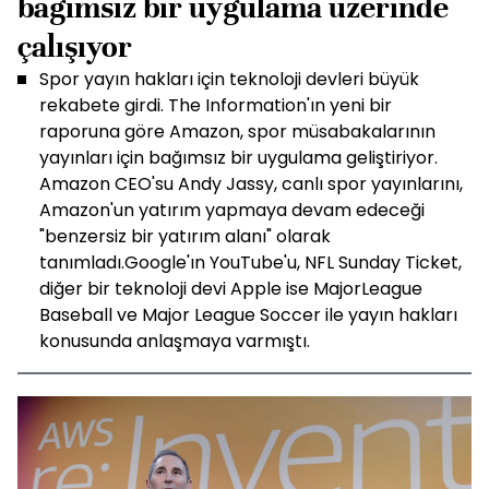
bağımsız bir uygulama üzerinde
çalışıyor
Spor yayın hakları için teknoloji devleri büyük
rekabete girdi. The Information'ın yeni bir
raporuna göre Amazon, spor müsabakalarının
yayınları için bağımsız bir uygulama geliştiriyor.
Amazon CEO'su Andy Jassy, canlı spor yayınlarını,
Amazon'un yatırım yapmaya devam edeceği
"benzersiz bir yatırım alanı" olarak
tanımladı.Google'ın YouTube'u, NFL Sunday Ticket,
diğer bir teknoloji devi Apple ise MajorLeague
Baseball ve Major League Soccer ile yayın hakları
konusunda anlaşmaya varmıştı.