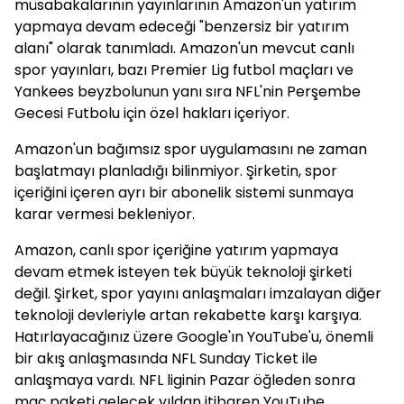
müsabaka
ları
nın yayınlarının
Amazon'un yatırım
yapmaya devam edeceği "benzersiz bir
yatırım
alanı
" olarak tanımla
dı.
Amazon'un mevcut canlı
spor
yayınları
, bazı
Premier
Lig futbol maçları ve
Yankees
beyzbolunun yanı sıra
NFL'nin
Perşembe
Gecesi Futbolu için özel haklar
ı
içeriyor.
Amazon'un bağımsız spor uygulamasını ne zaman
başlatmayı planladığı bilinmiyor.
Şirketin,
spor
içeriğini içeren ayrı bir abonelik
sistemi
sunmaya
karar vermesi
bekleniyor.
Amazon, canlı spor içeriğine yatırım yapmaya
devam etmek isteyen tek büyük
teknoloji
şirket
i
değil
. Şirket, s
por yayını anlaşmaları imzalayan diğer
teknoloji devleriyle artan rekabet
t
e karşı karşıya.
Hatırlayacağınız üzere
Google'ın YouTube'u, önemli
bir akış anlaşmasında NFL Sunday
Ticket
ile
anlaşmaya var
dı.
NFL liginin
Pazar
öğleden sonra
maç paketi gelecek yıldan itibaren YouTube