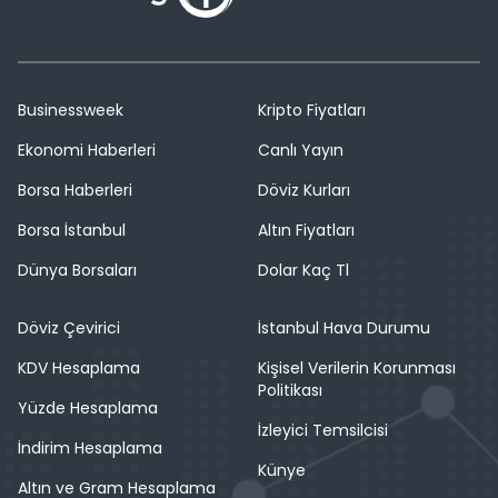
Businessweek
Kripto Fiyatları
Ekonomi Haberleri
Canlı Yayın
Borsa Haberleri
Döviz Kurları
Borsa İstanbul
Altın Fiyatları
Dünya Borsaları
Dolar Kaç Tl
Döviz Çevirici
İstanbul Hava Durumu
KDV Hesaplama
Kişisel Verilerin Korunması
Politikası
Yüzde Hesaplama
İzleyici Temsilcisi
İndirim Hesaplama
Künye
Altın ve Gram Hesaplama