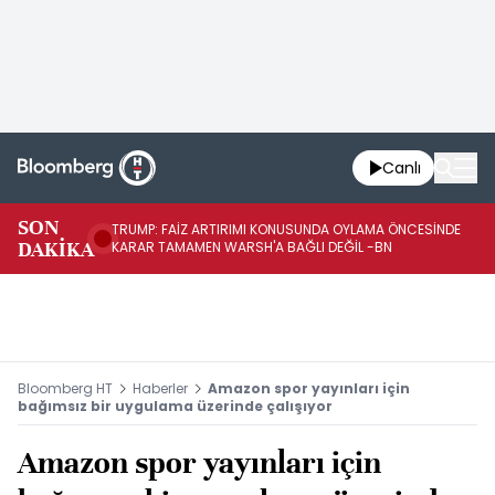
Canlı
SON
TRUMP: FAİZ ARTIRIMI KONUSUNDA OYLAMA ÖNCESİNDE
ON
DAKİKA
KARAR TAMAMEN WARSH'A BAĞLI DEĞİL -BN
G
Bloomberg HT
Haberler
Amazon spor yayınları için
bağımsız bir uygulama üzerinde çalışıyor
Amazon spor yayınları için