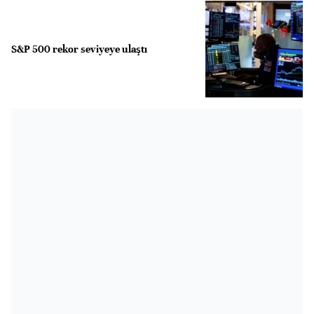
S&P 500 rekor seviyeye ulaştı