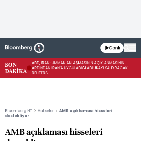
Canlı
ABD, İRAN-UMMAN ANLAŞMASININ AÇIKLANMASININ
AB
SON
ARDINDAN İRAN'A UYGULADIĞI ABLUKAYI KALDIRACAK -
GE
DAKİKA
REUTERS
UY
Bloomberg HT
Haberler
AMB açıklaması hisseleri
destekliyor
AMB açıklaması hisseleri