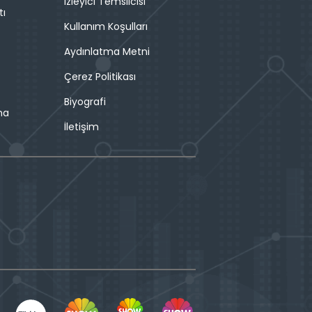
İzleyici Temsilcisi
tı
Kullanım Koşulları
Aydınlatma Metni
Çerez Politikası
Biyografi
ma
İletişim