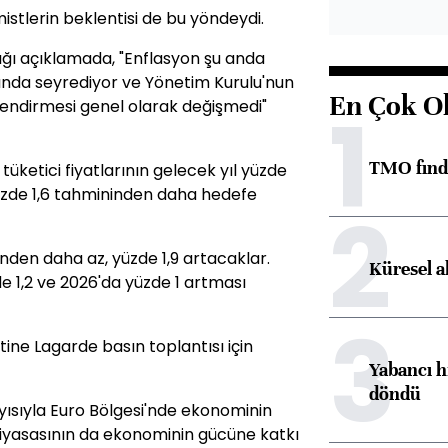
tlerin beklentisi de bu yöndeydi.
ğı açıklamada, "Enflasyon şu anda
rında seyrediyor ve Yönetim Kurulu'nun
En Çok O
1
lendirmesi genel olarak değişmedi"
TMO fındık
tüketici fiyatlarının gelecek yıl yüzde
yüzde 1,6 tahmininden daha hedefe
2
den daha az, yüzde 1,9 artacaklar.
Küresel a
zde 1,2 ve 2026'da yüzde 1 artması
3
ine Lagarde basın toplantısı için
Yabancı h
döndü
ayısıyla Euro Bölgesi'nde ekonominin
piyasasının da ekonominin gücüne katkı