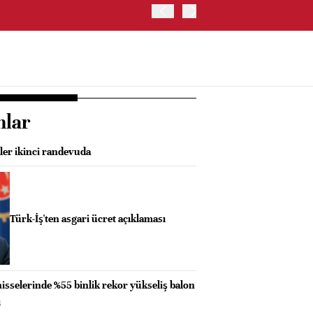
ABD'DE S&P 500 ENDEKSİ
nlar
ler ikinci randevuda
Türk-İş'ten asgari ücret açıklaması
hisselerinde %55 binlik rekor yükseliş balon
ı