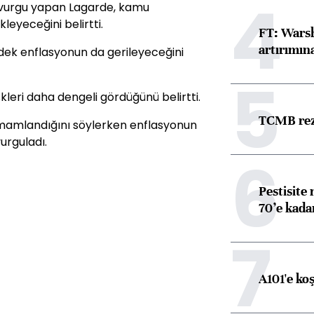
4
 vurgu yapan Lagarde, kamu
leyeceğini belirtti.
FT: Warsh
artırımın
rdek enflasyonun da gerileyeceğini
5
kleri daha dengeli gördüğünü belirtti.
TCMB reze
mamlandığını söylerken enflasyonun
urguladı.
6
Pestisite
70’e kadar
7
A101'e ko