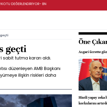
BOYKOTU DEĞERLENDİRİYOR- BN
 geçti
Öne Çıka
 geçti
Asgari ücrette göz
 sabit tutma kararı aldı.
ntısı düzenleyen AMB Başkanı
yümeye ilişkin riskleri daha
Hintli yapay zeka 
korkularını artırd