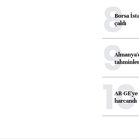
8
Borsa İst
çaldı
9
Almanya'd
tahminler
10
AR-GE'ye 
harcandı