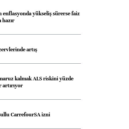
 enflasyonda yükseliş sürerse faiz
a hazır
rvlerinde artış
 maruz kalmak ALS riskini yüzde
 artırıyor
şullu CarrefourSA izni