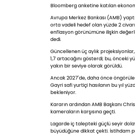
Bloomberg anketine katılan ekonomis
Avrupa Merkez Bankası (AMB) yaptı
orta vadeli hedef olan yüzde 2 civa
enflasyon görünümüne ilişkin değer
dedi.
Güncellenen üç aylık projeksiyonlar, 
1,7 artacağını gösterdi; bu, önceki 
yakın bir seviye olarak görüldü.
Ancak 2027'de, daha önce öngörülen
Gayri safi yurtiçi hasılanın bu yıl yü
bekleniyor.
Kararın ardından AMB Başkanı Christ
kameraların karşısına geçti.
Lagarde iç talepteki güçlü seyir dol
büyüdüğüne dikkat çekti. İstihdam 