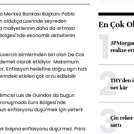
ya Merkez Bankası Başkanı Pablo
in oldukça üzerinde seyreden
En Çok O
1
 maliyetlerinin daha da artması
ro Bölgesi'nde ekonomik aktivitenin
JPMorgan
realize ett
vercin isimlerinden biri olan De Cos
ademeli olarak etkiliyor. Maksimum
2
yor. Enflasyon hedefine doğru aşırı hızlı
rindeki etkileri çok arzu edilebilir
THY'den i
net kâr
ımcısı Luis de Guindos da bugün
3
ı konuşmada Euro Bölgesi'nde
un enflasyonu düşürmek için yeterli
Çin rekor 
sattı
ek başına enflasyonu düşürmez. Para