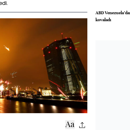
edi.
ABD Venezuela’dan
kovaladı