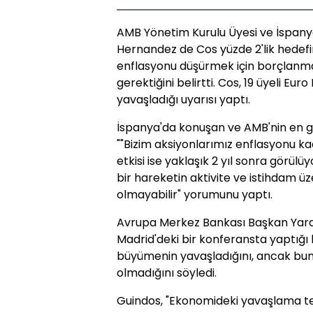
AMB Yönetim Kurulu Üyesi ve İspan
Hernandez de Cos yüzde 2'lik hedef
enflasyonu düşürmek için borçlanma
gerektiğini belirtti. Cos, 19 üyeli Eu
yavaşladığı uyarısı yaptı.
İspanya'da konuşan ve AMB'nin en gü
""Bizim aksiyonlarımız enflasyonu k
etkisi ise yaklaşık 2 yıl sonra görülü
bir hareketin aktivite ve istihdam üze
olmayabilir" yorumunu yaptı.
Avrupa Merkez Bankası Başkan Yard
Madrid'deki bir konferansta yaptığ
büyümenin yavaşladığını, ancak bun
olmadığını söyledi.
Guindos, "Ekonomideki yavaşlama t