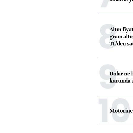
8
Altın fiy
gram altı
TL’den sat
9
Dolar ne 
kurunda 
10
Motorine 