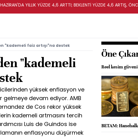
HAZİRAN'DA YILLIK YÜZDE 4,6 ARTTI; BEKLENTİ YÜZDE 4,6 ARTIŞ, ÖNC
en "kademeli faiz artışı"na destek
Öne Çıka
den "kademeli
Reel kesim güveni 
estek
cilerinden yüksek enflasyon ve
lar gelmeye devam ediyor. AMB
Hernandez de Cos rekor yüksek
erin kademeli artmasını tercih
Yardımcısı Luis de Guindos ise
BETAM: Hanehalkı 
lamanın enflasyonu düşürmek