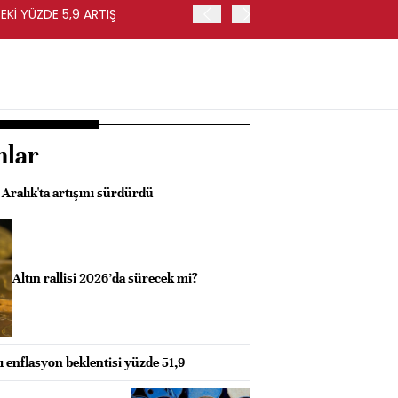
EKİ YÜZDE 5,9 ARTIŞ
EURO BÖLGESİ'NDE ÜFE HA
nlar
Aralık'ta artışını sürdürdü
Altın rallisi 2026’da sürecek mi?
enflasyon beklentisi yüzde 51,9