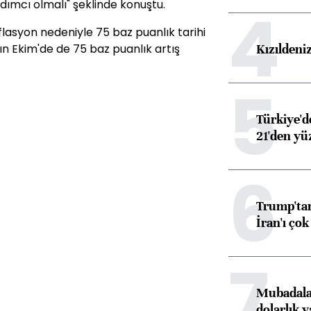
4
dımcı olmalı" şeklinde konuştu.
asyon nedeniyle 75 baz puanlık tarihi
Kızıldeni
arın Ekim'de de 75 baz puanlık artış
5
Türkiye'd
21'den yüz
6
Trump'tan
İran'ı çok
7
Mubadala’
dolarlık y