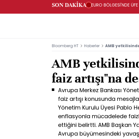
SON DAKİKA
EURO BÖLGESİ'NDE ÜFE 
Bloomberg HT
Haberler
AMB yetkilisind
AMB yetkilisin
faiz artışı"na d
Avrupa Merkez Bankası Yöneti
faiz artışı konusunda mesaj
Yönetim Kurulu Üyesi Pablo 
enflasyonla mücadelede faizl
ettiğini belirtti. AMB Başkan 
Avrupa büyümesindeki yavaş