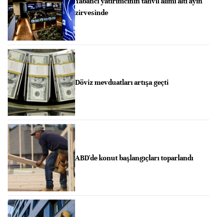
Yabancı yatırımcının tahvil alımı altı ayın
zirvesinde
Döviz mevduatları artışa geçti
ABD'de konut başlangıçları toparlandı