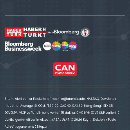
Sitemizdeki veriler Foreks tarafından sağlanmaktadır. NASDAQ, Dow Jones
Industrial Average, SHCOM, FTSE 100, CAC 40, DAX 30, Hang Seng, IBEX 35,
BOVESPA, VİOP ve Tahvil-bono verileri 15 dakika; CME, NYMEX VE S&P verileri 10
dakika gecikmeli verilmektedir. YASAL UYARI © 2026 Kayıtlı Elektronik Posta
Adresi : cgorsel@hs03.kep.tr