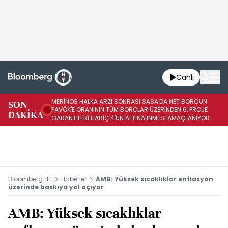
Canlı
MERİNOS HALKA ARZI SONRASI SASA'DA NET BORCUN
ME
SON
FAVÖK'E ORANININ TÜM BORÇLAR ÜZERİNDEN 6, PROJE
BÖ
DAKİKA
GARANTİLERİ HARİÇ 4'ÜN ALTINA İNMESİ AMAÇLANIYOR
KU
Bloomberg HT
Haberler
AMB: Yüksek sıcaklıklar enflasyon
üzerinde baskıya yol açıyor
AMB: Yüksek sıcaklıklar