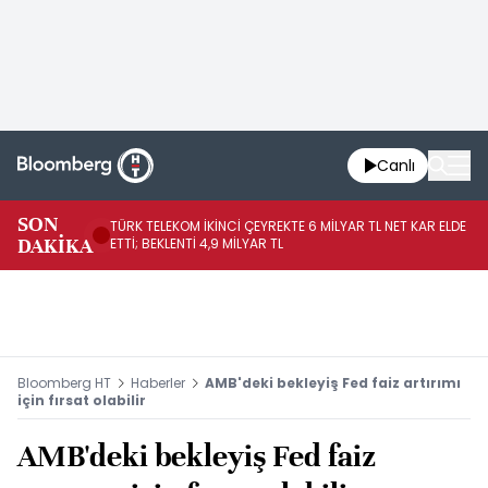
Canlı
SON
TÜRK TELEKOM İKİNCİ ÇEYREKTE 6 MİLYAR TL NET KAR ELDE
AB
DAKİKA
ETTİ; BEKLENTİ 4,9 MİLYAR TL
İR
Bloomberg HT
Haberler
AMB'deki bekleyiş Fed faiz artırımı
için fırsat olabilir
AMB'deki bekleyiş Fed faiz