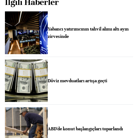
İlgili Haberler
Yabancı yatırımcının tahvil alımı altı ayın
zirvesinde
Döviz mevduatları artışa geçti
ABD'de konut başlangıçları toparlandı