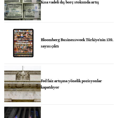
Kısa vadeli dış borç stokunda artış
Bloomberg Businessweek Türkiye'nin 139.
sayısı çıktı
Fed faiz artışına yönelik pozisyonlar
kapatılıyor