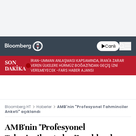
Canlı
İRAN-UMMAN ANLAŞMASI KAPSAMINDA, İRAN'A ZARAR
İR
SON
VEREN ÜLKELERE HÜRMÜZ BOĞAZI'NDAN GEÇİŞ İZNİ
GE
DAKİKA
VERİLMEYECEK -FARS HABER AJANSI
FA
Bloomberg HT
Haberler
AMB'nin "Profesyonel Tahminciler
Anketi" açıklandı
AMB'nin "Profesyonel