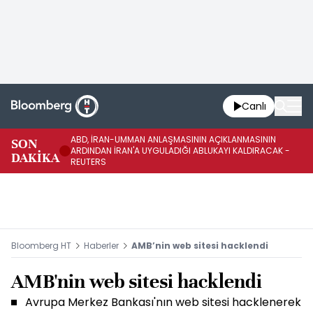
Canlı
ABD, İRAN-UMMAN ANLAŞMASININ AÇIKLANMASININ
AB
SON
ARDINDAN İRAN'A UYGULADIĞI ABLUKAYI KALDIRACAK -
GE
DAKİKA
REUTERS
UY
Bloomberg HT
Haberler
AMB’nin web sitesi hacklendi
AMB'nin web sitesi hacklendi
Avrupa Merkez Bankası'nın web sitesi hacklenerek