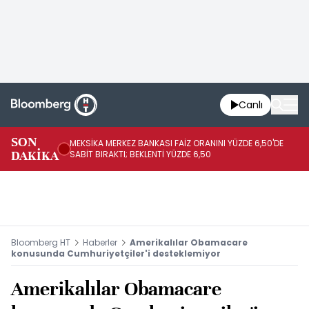
Canlı
SON
MEKSİKA MERKEZ BANKASI FAİZ ORANINI YÜZDE 6,50'DE
OY
DAKİKA
SABİT BIRAKTI; BEKLENTİ YÜZDE 6,50
AÇ
Bloomberg HT
Haberler
Amerikalılar Obamacare
konusunda Cumhuriyetçiler'i desteklemiyor
Amerikalılar Obamacare