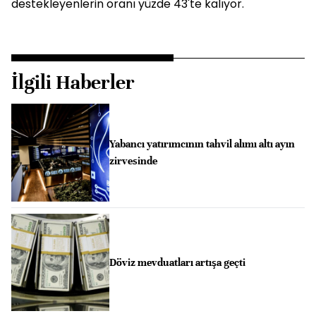
destekleyenlerin oranı yüzde 43'te kalıyor.
İlgili Haberler
Yabancı yatırımcının tahvil alımı altı ayın
zirvesinde
Döviz mevduatları artışa geçti