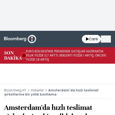
Canlı
EURO BÖLGESİ'NDE PERAKENDE SATIŞLAR HAZİRAN'DA
EU
SON
YILLIK YÜZDE 0,7 ARTTI; BEKLENTİ YÜZDE 1 ARTIŞ, ÖNCEKİ
AY
DAKİKA
YÜZDE 1,9 ARTIŞ
ÖN
Bloomberg HT
Haberler
Amsterdam'da hızlı teslimat
şirketlerine bir yıllık kısıtlama
Amsterdam'da hızlı teslimat