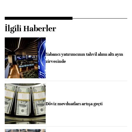
İlgili Haberler
Yabancı yatırımcının tahvil alımı altı ayın
zirvesinde
Döviz mevduatları artışa geçti