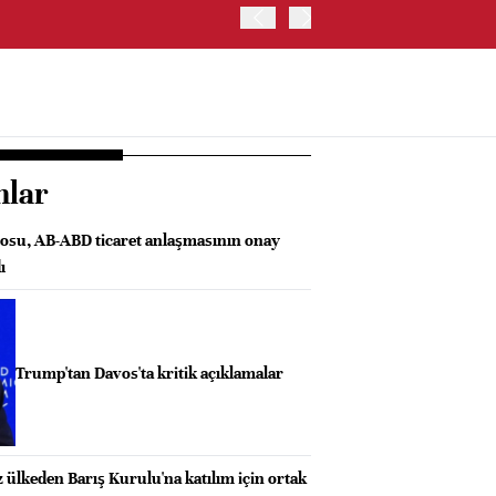
TRUMP: İRAN'A SALDIRI
nlar
osu, AB-ABD ticaret anlaşmasının onay
ı
Trump'tan Davos'ta kritik açıklamalar
z ülkeden Barış Kurulu'na katılım için ortak