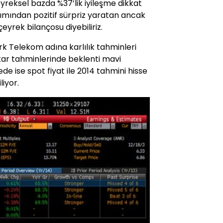
reksel bazda %37’lik iyileşme dikkat
ımından pozitif sürpriz yaratan ancak
eyrek bilançosu diyebiliriz.
ürk Telekom adına karlılık tahminleri
 kar tahminlerinde beklenti mavi
ede ise spot fiyat ile 2014 tahmini hisse
liyor.