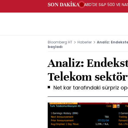
SON DAKİKA
ABD'DE S&P 500 VE NAS
Bloomberg HT
Haberler
Analiz: Endekst
başladı
Analiz: Endeks
Telekom sektör
Net kar tarafındaki sürpriz o