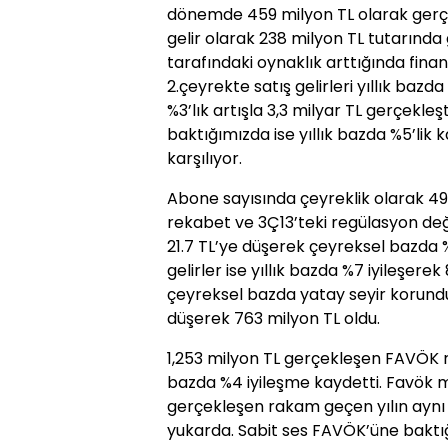
dönemde 459 milyon TL olarak gerçe
gelir olarak 238 milyon TL tutarında g
tarafındaki oynaklık arttığında finans
2.çeyrekte satış gelirleri yıllık baz
%3’lık artışla 3,3 milyar TL gerçekleş
baktığımızda ise yıllık bazda %5’lik 
karşılıyor.
Abone sayısında çeyreklik olarak 493
rekabet ve 3Ç13’teki regülasyon değ
21.7 TL’ye düşerek çeyreksel bazda 
gelirler ise yıllık bazda %7 iyileşer
çeyreksel bazda yatay seyir korundu. 
düşerek 763 milyon TL oldu.
1,253 milyon TL gerçekleşen FAVÖK 
bazda %4 iyileşme kaydetti. Favök m
gerçekleşen rakam geçen yılın aynı
yukarda. Sabit ses FAVÖK’üne baktığı