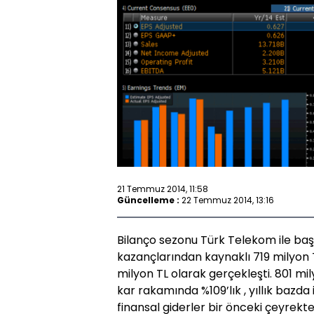
21 Temmuz 2014, 11:58
Güncelleme :
22 Temmuz 2014, 13:16
Bilanço sezonu Türk Telekom ile başl
kazançlarından kaynaklı 719 milyon TL
milyon TL olarak gerçekleşti. 801 mi
kar rakamında %109’lık , yıllık bazda 
finansal giderler bir önceki çeyrekte