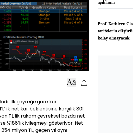
açıklama
Prof. Kathleen Cl
tarifelerin düşürü
kolay olmayacak
adı. İlk çeyreğe göre kur
’lik net kar beklentisine karşılık 801
lyon TL lik rakam çeyreksel bazda net
ise %186’lık iyileşmeyi gösteriyor. Net
 254 milyon TL, geçen yıl aynı