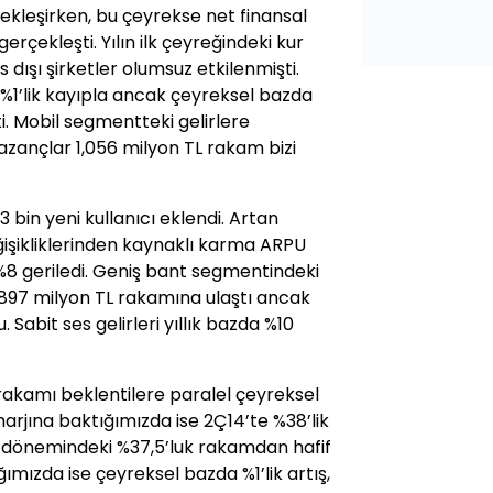
kleşirken, bu çeyrekse net finansal
erçekleşti. Yılın ilk çeyreğindeki kur
 dışı şirketler olumsuz etkilenmişti.
da %1’lik kayıpla ancak çeyreksel bazda
ti. Mobil segmentteki gelirlere
kazançlar 1,056 milyon TL rakam bizi
 bin yeni kullanıcı eklendi. Artan
işikliklerinden kaynaklı karma ARPU
%8 geriledi. Geniş bant segmentindeki
ek 897 milyon TL rakamına ulaştı ancak
Sabit ses gelirleri yıllık bazda %10
rakamı beklentilere paralel çeyreksel
arjına baktığımızda ise 2Ç14’te %38’lik
 dönemindeki %37,5’luk rakamdan hafif
mızda ise çeyreksel bazda %1’lik artış,