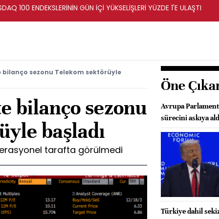
DAQ 100 ENDEKSLERİNİN GÜN İÇİ YÜKSELİŞLERİ YÜZDE 1'E ULAŞTI
e bilanço sezonu Telekom sektörüyle
Öne Çıka
te bilanço sezonu
Avrupa Parlament
sürecini askıya ald
üyle başladı
perasyonel tarafta görülmedi
Türkiye dahil seki