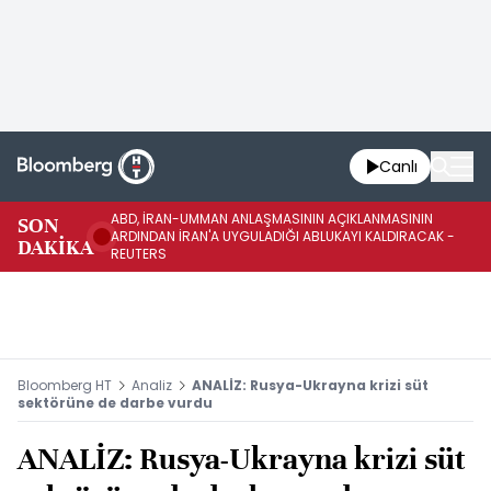
Canlı
ABD, İRAN-UMMAN ANLAŞMASININ AÇIKLANMASININ
AB
SON
ARDINDAN İRAN'A UYGULADIĞI ABLUKAYI KALDIRACAK -
GE
DAKİKA
REUTERS
UY
Bloomberg HT
Analiz
ANALİZ: Rusya-Ukrayna krizi süt
sektörüne de darbe vurdu
ANALİZ: Rusya-Ukrayna krizi süt