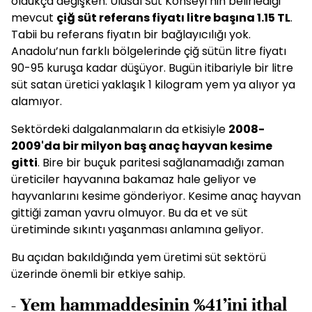
oldukça değişken. Ulusal Süt Konseyi’nin belirlediği
mevcut
çiğ süt referans fiyatı litre başına 1.15 TL
.
Tabii bu referans fiyatın bir bağlayıcılığı yok.
Anadolu’nun farklı bölgelerinde çiğ sütün litre fiyatı
90-95 kuruşa kadar düşüyor. Bugün itibariyle bir litre
süt satan üretici yaklaşık 1 kilogram yem ya alıyor ya
alamıyor.
Sektördeki dalgalanmaların da etkisiyle
2008-
2009'da bir milyon baş anaç hayvan kesime
gitti
. Bire bir buçuk paritesi sağlanamadığı zaman
üreticiler hayvanına bakamaz hale geliyor ve
hayvanlarını kesime gönderiyor. Kesime anaç hayvan
gittiği zaman yavru olmuyor. Bu da et ve süt
üretiminde sıkıntı yaşanması anlamına geliyor.
Bu açıdan bakıldığında yem üretimi süt sektörü
üzerinde önemli bir etkiye sahip.
- Yem hammaddesinin %41’ini ithal