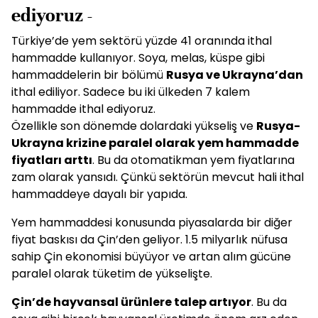
ediyoruz -
Türkiye’de yem sektörü yüzde 41 oranında ithal
hammadde kullanıyor. Soya, melas, küspe gibi
hammaddelerin bir bölümü
Rusya ve Ukrayna’dan
ithal ediliyor. Sadece bu iki ülkeden 7 kalem
hammadde ithal ediyoruz.
Özellikle son dönemde dolardaki yükseliş ve
Rusya-
Ukrayna krizine paralel olarak yem hammadde
fiyatları arttı
. Bu da otomatikman yem fiyatlarına
zam olarak yansıdı. Çünkü sektörün mevcut hali ithal
hammaddeye dayalı bir yapıda.
Yem hammaddesi konusunda piyasalarda bir diğer
fiyat baskısı da Çin’den geliyor. 1.5 milyarlık nüfusa
sahip Çin ekonomisi büyüyor ve artan alım gücüne
paralel olarak tüketim de yükselişte.
Çin’de hayvansal ürünlere talep artıyor
. Bu da