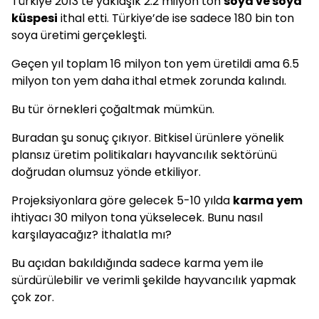
Türkiye 2013’te yaklaşık 2.2 milyon ton
soya ve soya
küspesi
ithal etti. Türkiye’de ise sadece 180 bin ton
soya üretimi gerçekleşti.
Geçen yıl toplam 16 milyon ton yem üretildi ama 6.5
milyon ton yem daha ithal etmek zorunda kalındı.
Bu tür örnekleri çoğaltmak mümkün.
Buradan şu sonuç çıkıyor. Bitkisel ürünlere yönelik
plansız üretim politikaları hayvancılık sektörünü
doğrudan olumsuz yönde etkiliyor.
Projeksiyonlara göre gelecek 5-10 yılda
karma yem
ihtiyacı 30 milyon tona yükselecek. Bunu nasıl
karşılayacağız? İthalatla mı?
Bu açıdan bakıldığında sadece karma yem ile
sürdürülebilir ve verimli şekilde hayvancılık yapmak
çok zor.