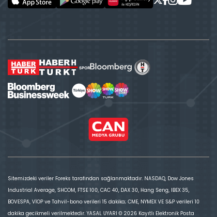
Sitemizdeki veriler Foreks tarafından sağlanmaktadır. NASDAQ, Dow Jones
Industrial Average, SHCOM, FTSE 100, CAC 40, DAX 30, Hang Seng, IBEX 35,
BOVESPA, VİOP ve Tahvil-bono verileri 15 dakika; CME, NYMEX VE S&P verileri 10
dakika gecikmeli verilmektedir. YASAL UYARI © 2026 Kayıtlı Elektronik Posta