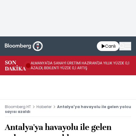
Canlı
SON
ALMANYA'DA SANAYİ ÜRETİMİ HAZİRAN'DA YILLIK YÜZDE 0,1
AL
DAKİKA
AZALDI, BEKLENTİ YÜZDE 0,1 ARTIŞ
AR
Bloomberg HT
Haberler
Antalya'ya havayolu ile gelen yolcu
sayısı azaldı
Antalya'ya havayolu ile gelen