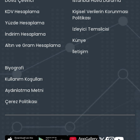
Döviz Çevirici
İstanbul Hava Durumu
KDV Hesaplama
Kişisel Verilerin Korunması
Politikası
Yüzde Hesaplama
İzleyici Temsilcisi
İndirim Hesaplama
Künye
Altın ve Gram Hesaplama
İletişim
Biyografi
Kullanım Koşulları
Aydınlatma Metni
Çerez Politikası