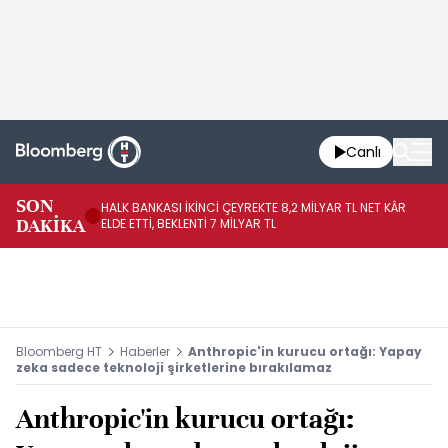
Canlı
SON
HALK BANKASI İKİNCİ ÇEYREKTE 8,2 MİLYAR TL NET KÂR
İŞ
DAKİKA
ELDE ETTİ, BEKLENTİ 7 MİLYAR TL
MÜ
Bloomberg HT
Haberler
Anthropic'in kurucu ortağı: Yapay
zeka sadece teknoloji şirketlerine bırakılamaz
Anthropic'in kurucu ortağı: