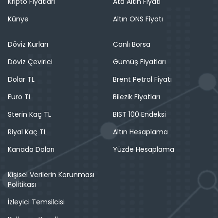
Kripto Fiyatları
Ata Altın Fiyatı
Künye
Altın ONS Fiyatı
Döviz Kurları
Canlı Borsa
Döviz Çevirici
Gümüş Fiyatları
Dolar TL
Brent Petrol Fiyatı
Euro TL
Bilezik Fiyatları
Sterin Kaç TL
BIST 100 Endeksi
Riyal Kaç TL
Altın Hesaplama
Kanada Doları
Yüzde Hesaplama
Kişisel Verilerin Korunması
Politikası
İzleyici Temsilcisi