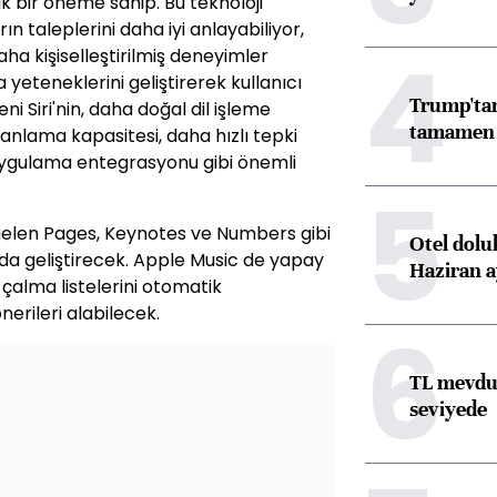
ük bir öneme sahip. Bu teknoloji
rın taleplerini daha iyi anlayabiliyor,
4
aha kişiselleştirilmiş deneyimler
a yeteneklerini geliştirerek kullanıcı
Trump'tan
ni Siri'nin, daha doğal dil işleme
tamamen o
 anlama kapasitesi, daha hızlı tepki
uygulama entegrasyonu gibi önemli
5
 gelen Pages, Keynotes ve Numbers gibi
Otel dolu
da geliştirecek. Apple Music de yapay
Haziran a
 çalma listelerini otomatik
nerileri alabilecek.
6
TL mevdua
seviyede