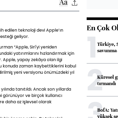
En Çok O
ih edilen teknoloji devi Apple’ın
1
esteği geliyor.
Türkiye, 
rman “Apple, Siri'yi yeniden
savunma 
daki yatırımlarını hızlandırmak için
. Apple, yapay zekâya olan ilgi
2
 bu konuda zaman kaybettiklerini kabul
ndirilmiş yeni versiyonu önümüzdeki yıl
Küresel gı
tırmandı
1 yılında tanıtıldı. Ancak son yıllarda
bi görünüyor ve birçok kullanıcı
3
re daha az işlevsel olarak
BofA: Yatı
yüksek se