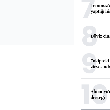
7
Temmuz'da
yaptığı hi
8
Döviz cins
9
Takipteki 
zirvesind
10
Almanya'd
desteği