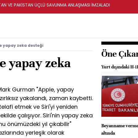
STAN VE PAKİSTAN ÜÇLÜ SAVUNMA ANLAŞMASI İMZALADI
ye yapay zeka desteği
Öne Çıka
ye yapay zeka
Yurt dışındaki H-1
 Mark Gurman "Apple, yapay
zırlıksız yakalandı, zaman kaybetti.
elafi etmek ve Siri'yi yeniden
kilde çalışıyor. Siri'nin yapay zeka
nu önümüzdeki yıl çıkabilir"
Beyanname vermeye
azlarında yerleşik olarak
altında