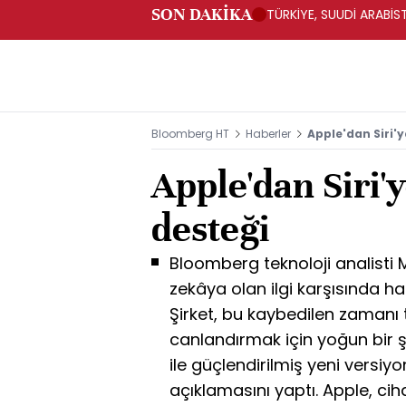
SON DAKİKA
TÜRKİYE, SUUDİ ARABİ
Bloomberg HT
Haberler
Apple'dan Siri'
Apple'dan Siri'
desteği
Bloomberg teknoloji analisti
zekâya olan ilgi karşısında ha
Şirket, bu kaybedilen zamanı t
canlandırmak için yoğun bir şe
ile güçlendirilmiş yeni versiyo
açıklamasını yaptı. Apple, cih