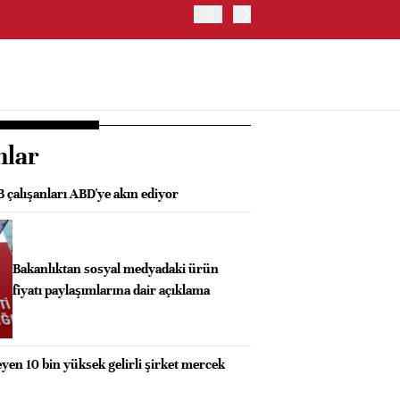
TRUMP: WARSH OLDUKÇA 
nlar
B çalışanları ABD'ye akın ediyor
Bakanlıktan sosyal medyadaki ürün
fiyatı paylaşımlarına dair açıklama
n 10 bin yüksek gelirli şirket mercek