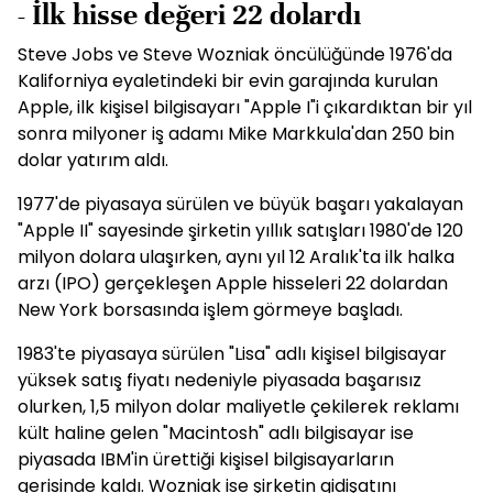
- İlk hisse değeri 22 dolardı
Steve Jobs ve Steve Wozniak öncülüğünde 1976'da
Kaliforniya eyaletindeki bir evin garajında kurulan
Apple, ilk kişisel bilgisayarı "Apple I"i çıkardıktan bir yıl
sonra milyoner iş adamı Mike Markkula'dan 250 bin
dolar yatırım aldı.
1977'de piyasaya sürülen ve büyük başarı yakalayan
"Apple II" sayesinde şirketin yıllık satışları 1980'de 120
milyon dolara ulaşırken, aynı yıl 12 Aralık'ta ilk halka
arzı (IPO) gerçekleşen Apple hisseleri 22 dolardan
New York borsasında işlem görmeye başladı.
1983'te piyasaya sürülen "Lisa" adlı kişisel bilgisayar
yüksek satış fiyatı nedeniyle piyasada başarısız
olurken, 1,5 milyon dolar maliyetle çekilerek reklamı
kült haline gelen "Macintosh" adlı bilgisayar ise
piyasada IBM'in ürettiği kişisel bilgisayarların
gerisinde kaldı. Wozniak ise şirketin gidişatını