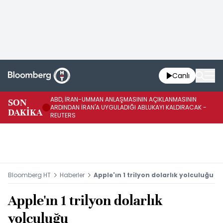
Canlı
ABD, İRAN-UMMAN ANLAŞMASININ AÇIKLANMASININ
AB
SON
ARDINDAN İRAN'A UYGULADIĞI ABLUKAYI KALDIRACAK -
GE
DAKİKA
REUTERS
UY
Bloomberg HT
Haberler
Apple'ın 1 trilyon dolarlık yolculuğu
Apple'ın 1 trilyon dolarlık
yolculuğu