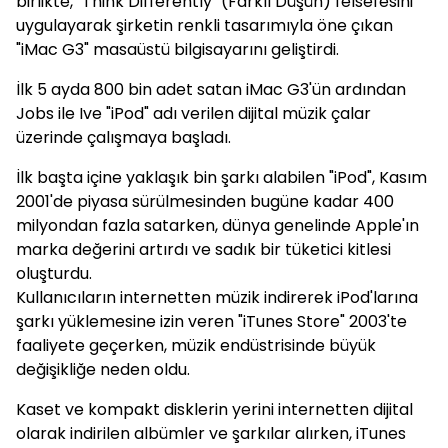
birlikte, "Think Differently" (Farklı Düşün) felsefesini
uygulayarak şirketin renkli tasarımıyla öne çıkan
"iMac G3" masaüstü bilgisayarını geliştirdi.
İlk 5 ayda 800 bin adet satan iMac G3'ün ardından
Jobs ile Ive "iPod" adı verilen dijital müzik çalar
üzerinde çalışmaya başladı.
İlk başta içine yaklaşık bin şarkı alabilen "iPod", Kasım
2001'de piyasa sürülmesinden bugüne kadar 400
milyondan fazla satarken, dünya genelinde Apple'ın
marka değerini artırdı ve sadık bir tüketici kitlesi
oluşturdu.
Kullanıcıların internetten müzik indirerek iPod'larına
şarkı yüklemesine izin veren "iTunes Store" 2003'te
faaliyete geçerken, müzik endüstrisinde büyük
değişikliğe neden oldu.
Kaset ve kompakt disklerin yerini internetten dijital
olarak indirilen albümler ve şarkılar alırken, iTunes