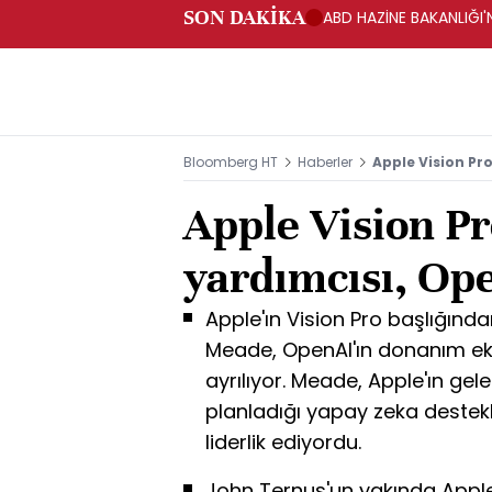
SON DAKİKA
ABD HAZİNE BAKANLIĞI'N
Bloomberg HT
Haberler
Apple Vision Pr
Apple Vision P
yardımcısı, Ope
Apple'ın Vision Pro başlığınd
Meade, OpenAI'ın donanım eki
ayrılıyor. Meade, Apple'ın gel
planladığı yapay zeka destekli 
liderlik ediyordu.
John Ternus'un yakında Appl