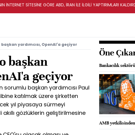
IN İNTERNET SİTESİNE GÖRE ABD, İRAN İLE İLGİLİ YAPTIRIMLARI KALDI
o başkan yardımcısı, OpenAI'a geçiyor
Öne Çıka
ro başkan
Bankacılık sektörü
nAI'a geçiyor
an sorumlu başkan yardımcısı Paul
bine katılmak üzere şirketten
ecek yıl piyasaya sürmeyi
akıllı gözlüklerin geliştirilmesine
AMB yetkilisinden '
e CEO'su olacak olması ve