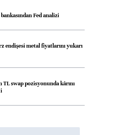
z bankasından Fed analizi
Almanya, Commerzbank
Ba
konusunda Unicredit ile
me
görüşmelere hazırlanıyor
z endişesi metal fiyatlarını yukarı
ngıçları
 TL swap pozisyonunda kârını
i