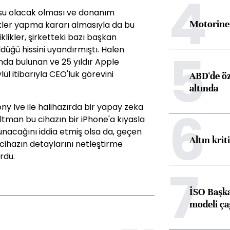
4
su olacak olması ve donanım
Motorine 
ikler yapma kararı almasıyla da bu
şiklikler, şirketteki bazı başkan
5
düğü hissini uyandırmıştı. Halen
nda bulunan ve 25 yıldır Apple
ül itibarıyla CEO'luk görevini
ABD'de öz
altında
6
ny Ive ile halihazırda bir yapay zeka
ltman bu cihazın bir iPhone'a kıyasla
unacağını iddia etmiş olsa da, geçen
Altın krit
cihazın detaylarını netleştirme
rdu.
7
İSO Başka
modeli ça