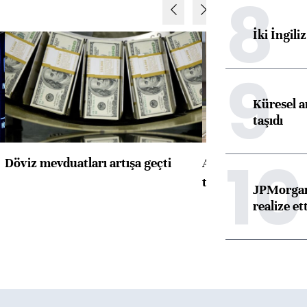
8
İki İngili
9
Küresel ar
taşıdı
10
Döviz mevduatları artışa geçti
ABD'de konut başla
toparlandı
JPMorgan
realize ett