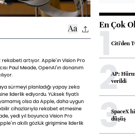
En Çok O
1
Citi'den 
2
z rekabeti artıyor. Apple'ın Vision Pro
cısı Paul Meade, OpenAI'ın donanım
AP: Hürmü
lıyor.
verildi
saya sürmeyi planladığı yapay zeka
sine liderlik ediyordu. Yüksek fiyatlı
3
ayamamış olsa da Apple, daha uygun
ilebilir cihazlarıyla rekabet etmesine
SpaceX hi
de, yedi yıl boyunca Vision Pro
düşüş
e'ın akıllı gözlük girişimine liderlik