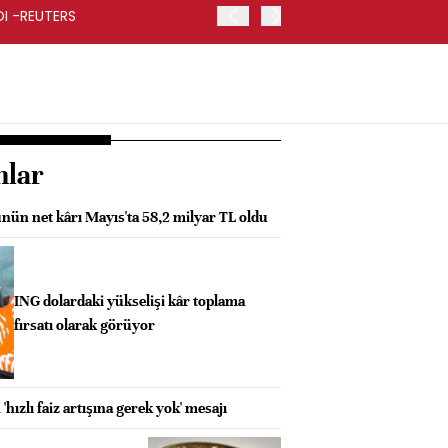
RDI -REUTERS
KOÇ HOLDİNG İKİNCİ ÇEYR
nlar
nün net kârı Mayıs'ta 58,2 milyar TL oldu
ING dolardaki yükselişi kâr toplama
fırsatı olarak görüyor
hızlı faiz artışına gerek yok' mesajı