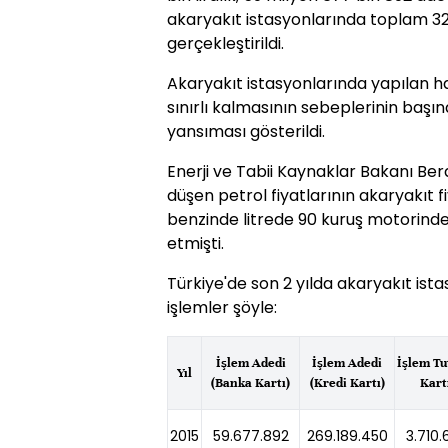
akaryakıt istasyonlarında toplam 32
gerçekleştirildi.
Akaryakıt istasyonlarında yapılan ha
sınırlı kalmasının sebeplerinin başı
yansıması gösterildi.
Enerji ve Tabii Kaynaklar Bakanı Ber
düşen petrol fiyatlarının akaryakıt f
benzinde litrede 90 kuruş motorinde is
etmişti.
Türkiye'de son 2 yılda akaryakıt ista
işlemler şöyle:
İşlem Adedi
İşlem Adedi
İşlem Tu
Yıl
(Banka Kartı)
(Kredi Kartı)
Kartı
2015
59.677.892
269.189.450
3.710