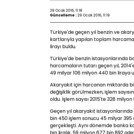
29 Ocak 2016, 11:18
Güncelleme :
29 Ocak 2016, 11:19
Türkiye'de geçen yıl benzin ve akar
kartlarıyla yapılan toplam harcama 
lirayı buldu.
Türkiye'de benzin istasyonlarında ba
harcamaların tutarı geçen yıl, 2014'e 
49 milyar 106 milyon 440 bin liraya u
Akaryakıt için harcanan miktarda bi
değişiklik görülmezken, işlem sayısı
oldu. İşlem sayısı 2015'te 328 milyon 
Geçen yıl akaryakıt istasyonlarında 
bin 450 işlem sonucu 45 milyar 395 
gerçekleşti. Aynı dönemde banka kar
bin liralık, 59 milyon 677 bin 892 ade