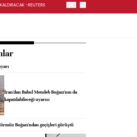
 KALDIRACAK -REUTERS
ABD DIŞİŞLERİ BAKANLIĞI
UYGULANACAK
nlar
uyarı
İran'dan Babul Mendeb Boğazı'nın da
kapatılabileceği uyarısı
ürmüz Boğazı'ndan geçişleri görüştü