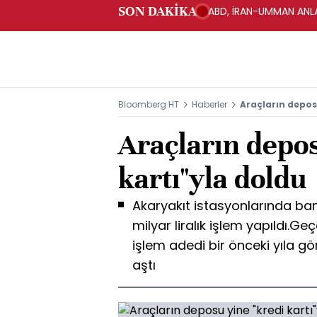
SON DAKİKA
ABD, İRAN-UMMAN ANLA
Bloomberg HT
Haberler
Araçların depos
Araçların depos
kartı"yla doldu
Akaryakıt istasyonlarında bank
milyar liralık işlem yapıldı.Geç
işlem adedi bir önceki yıla g
aştı