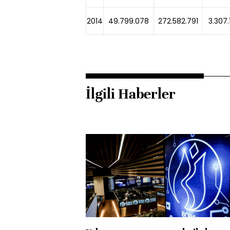
2014
49.799.078
272.582.791
3.307
İlgili Haberler