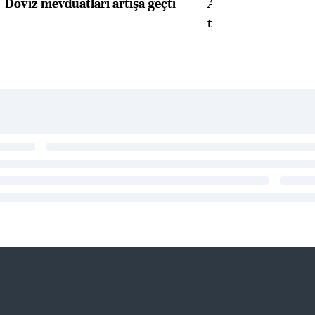
Döviz mevduatları artışa geçti
ABD'de konut başla
toparlandı