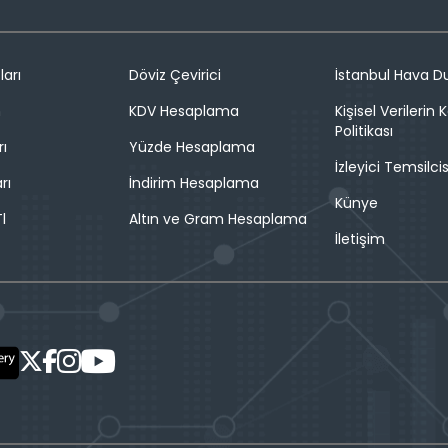
ları
Döviz Çevirici
İstanbul Hava 
n
KDV Hesaplama
Kişisel Verilerin
Politikası
rı
Yüzde Hesaplama
İzleyici Temsilcis
rı
İndirim Hesaplama
Künye
l
Altın ve Gram Hesaplama
İletişim