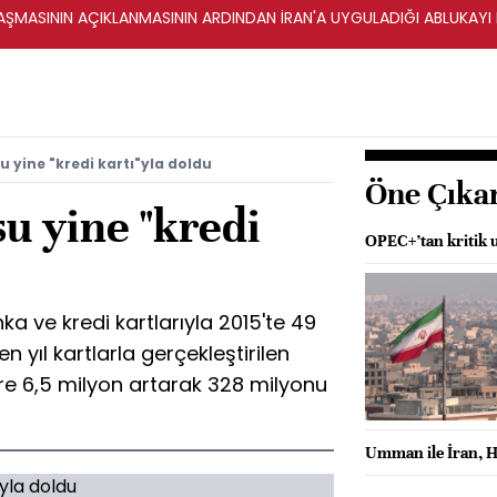
ŞMASININ AÇIKLANMASININ ARDINDAN İRAN'A UYGULADIĞI ABLUKAYI
u yine "kredi kartı"yla doldu
Öne Çıka
u yine "kredi
OPEC+’tan kritik 
a ve kredi kartlarıyla 2015'te 49
en yıl kartlarla gerçekleştirilen
öre 6,5 milyon artarak 328 milyonu
Umman ile İran, H