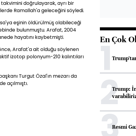
nin takvimini doğrulayarak, ayrı bir
ihlerde Ramallah'a geleceğini söyledi.
nsa'ya eşinin öldürülmüş olabileceği
alebinde bulunmuştu. Arafat, 2004
tanede hayatını kaybetmişti.
En Çok O
1
 önce, Arafat'a ait olduğu söylenen
ktif izotop polonyum-210 kalıntıları
Trump'tan
2
aşkanı Turgut Özal'ın mezarı da
de açılmıştı.
Trump: İr
varabiliri
3
Resmi Ga