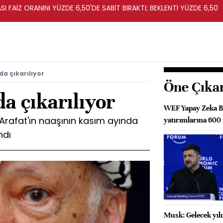
I FAİZ ORANINI YÜZDE 6,50'DE SABİT BIRAKTI; BEKLENTİ YÜZDE 6,50
da çıkarılıyor
Öne Çıka
da çıkarılıyor
WEF Yapay Zeka Ba
er Arafat'ın naaşının kasım ayında
yatırımlarına 600
ndı
Musk: Gelecek yıl