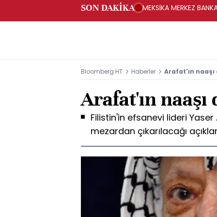
SON DAKİKA
MEKSİKA MERKEZ BANKAS
Bloomberg HT
Haberler
Arafat'ın naaşı 
Arafat'ın naaşı 
Filistin'in efsanevi lideri Yas
mezardan çıkarılacağı açıkla