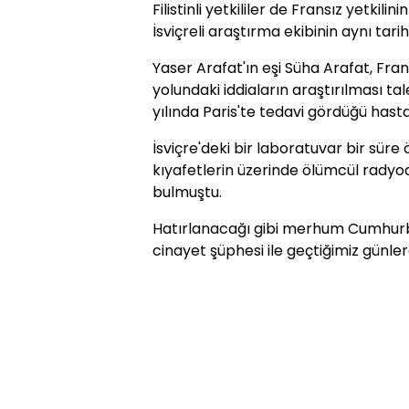
Filistinli yetkililer de Fransız yetkili
İsviçreli araştırma ekibinin aynı tar
Yaser Arafat'ın eşi Süha Arafat, Fra
yolundaki iddiaların araştırılması t
yılında Paris'te tedavi gördüğü has
İsviçre'deki bir laboratuvar bir süre
kıyafetlerin üzerinde ölümcül radyoa
bulmuştu.
Hatırlanacağı gibi merhum Cumhurb
cinayet şüphesi ile geçtiğimiz günler