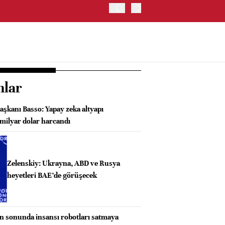
OYAK ÇİMENTO İKİNCİ ÇEY
nlar
şkanı Basso: Yapay zeka altyapı
 milyar dolar harcandı
Zelenskiy: Ukrayna, ABD ve Rusya
heyetleri BAE’de görüşecek
ın sonunda insansı robotları satmaya