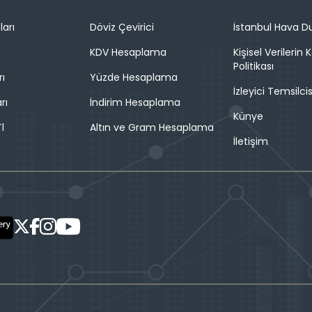
ları
Döviz Çevirici
İstanbul Hava 
n
KDV Hesaplama
Kişisel Verilerin
Politikası
rı
Yüzde Hesaplama
İzleyici Temsilcis
rı
İndirim Hesaplama
Künye
l
Altın ve Gram Hesaplama
İletişim