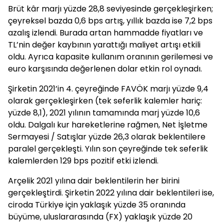
Brüt kâr marjı yüzde 28,8 seviyesinde gerçekleşirken;
çeyreksel bazda 0,6 bps artış, yıllık bazda ise 7,2 bps
azalış izlendi. Burada artan hammadde fiyatları ve
TL’nin değer kaybının yarattığı maliyet artışı etkili
oldu. Ayrıca kapasite kullanım oranının gerilemesi ve
euro karşısında değerlenen dolar etkin rol oynadı.
Şirketin 2021’in 4. çeyreğinde FAVÖK marjı yüzde 9,4
olarak gerçekleşirken (tek seferlik kalemler hariç:
yüzde 8,1), 2021 yılının tamamında marj yüzde 10,6
oldu. Dalgalı kur hareketlerine rağmen, Net İşletme
Sermayesi / Satışlar yüzde 26,3 olarak beklentilere
paralel gerçekleşti. Yılın son çeyreğinde tek seferlik
kalemlerden 129 bps pozitif etki izlendi.
Arçelik 2021 yılına dair beklentilerin her birini
gerçekleştirdi. Şirketin 2022 yılına dair beklentileri ise,
ciroda Türkiye için yaklaşık yüzde 35 oranında
büyüme, uluslararasında (FX) yaklaşık yüzde 20