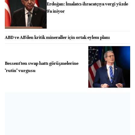
Erdoğan: İmalatcı-ihracatçıya vergi yüzde
9'a iniyor
ABD ve AB'den kritik mineraller için ortak eylem planı
Bessent'ten swap hattı görüşmelerine
"rutin" vurgusu