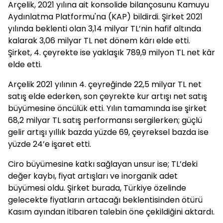
Arçelik, 2021 yılına ait konsolide bilançosunu Kamuyu
Aydınlatma Platformu'na (KAP) bildirdi. Şirket 2021
yılında beklenti olan 3,14 milyar TL’nin hafif altında
kalarak 3,06 milyar TL net dönem kârı elde etti.
Şirket, 4. çeyrekte ise yaklaşık 789,9 milyon TL net kâr
elde etti.
Arçelik 2021 yılının 4. çeyreğinde 22,5 milyar TL net
satış elde ederken, son çeyrekte kur artışı net satış
büyümesine öncülük etti. Yılın tamamında ise şirket
68,2 milyar TL satış performansı sergilerken; güçlü
gelir artışı yıllık bazda yüzde 69, çeyreksel bazda ise
yüzde 24’e işaret etti.
Ciro büyümesine katkı sağlayan unsur ise; TL’deki
değer kaybı, fiyat artışları ve inorganik adet
büyümesi oldu. Şirket burada, Türkiye özelinde
gelecekte fiyatların artacağı beklentisinden ötürü
Kasım ayından itibaren talebin öne çekildiğini aktardı.