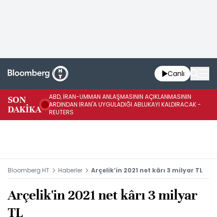
Canlı
ABD, İRAN-UMMAN ANLAŞMASININ AÇIKLANMASININ
AB
SON
ARDINDAN İRAN'A UYGULADIĞI ABLUKAYI KALDIRACAK -
GE
DAKİKA
REUTERS
UY
Bloomberg HT
Haberler
Arçelik’in 2021 net kârı 3 milyar TL
Arçelik'in 2021 net kârı 3 milyar
TL