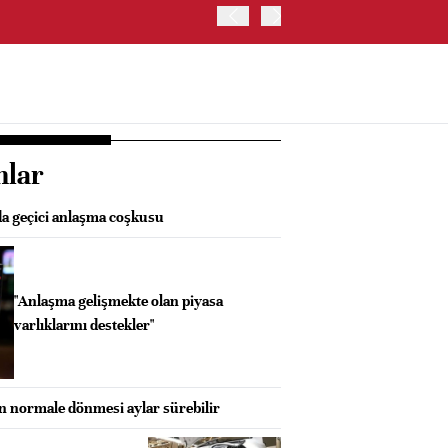
EURO BÖLGESİ'NDE ÜFE HA
nlar
da geçici anlaşma coşkusu
"Anlaşma gelişmekte olan piyasa
varlıklarını destekler"
 normale dönmesi aylar sürebilir