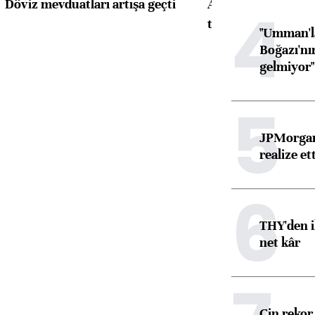
Döviz mevduatları artışa geçti
ABD'de konut başla
4
toparlandı
"Umman'la
Boğazı'nı
gelmiyor"
5
JPMorgan
realize ett
6
THY'den i
net kâr
Çin rekor 