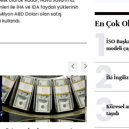
önelik olarak Radar, Hava Savunma,
ri ile İHA ve İDA faydalı yüklerinin
 Milyon ABD Doları olan satış
 kullandı.
En Çok O
1
İSO Başka
modeli ça
2
İki İngili
3
Küresel ar
taşıdı