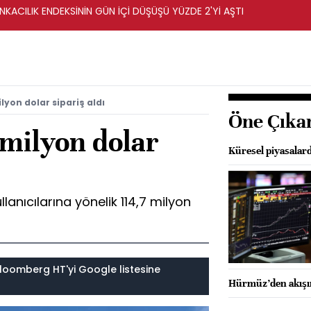
KACILIK ENDEKSİNİN GÜN İÇİ DÜŞÜŞÜ YÜZDE 2'Yİ AŞTI
lyon dolar sipariş aldı
Öne Çıka
milyon dolar
Küresel piyasalar
lanıcılarına yönelik 114,7 milyon
loomberg HT'yi Google listesine
Hürmüz’den akışın