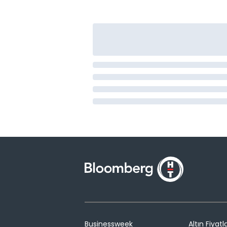
Businessweek
Altın Fiyatla