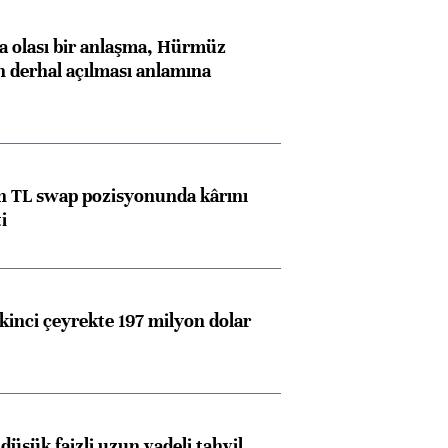
ngıçları
 olası bir anlaşma, Hürmüz
n derhal açılması anlamına
 TL swap pozisyonunda kârını
i
kinci çeyrekte 197 milyon dolar
düşük faizli uzun vadeli tahvil