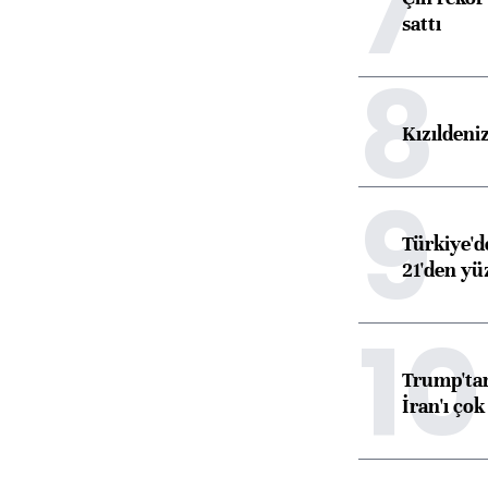
7
sattı
8
Kızıldeni
9
Türkiye'd
21'den yüz
10
Trump'tan
İran'ı çok