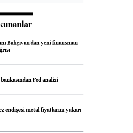
kunanlar
nı Bahçıvan'dan yeni finansman
ğrısı
z bankasından Fed analizi
Almanya, Commerzbank
Ba
konusunda Unicredit ile
me
görüşmelere hazırlanıyor
z endişesi metal fiyatlarını yukarı