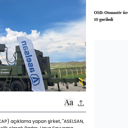
OSD: Otomotiv üre
10 geriledi
AP) açıklama yapan şirket, "ASELSAN,