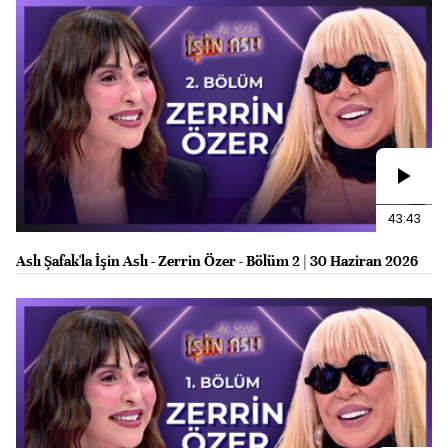
43:43
Aslı Şafak'la İşin Aslı - Zerrin Özer - Bölüm 2 | 30 Haziran 2026