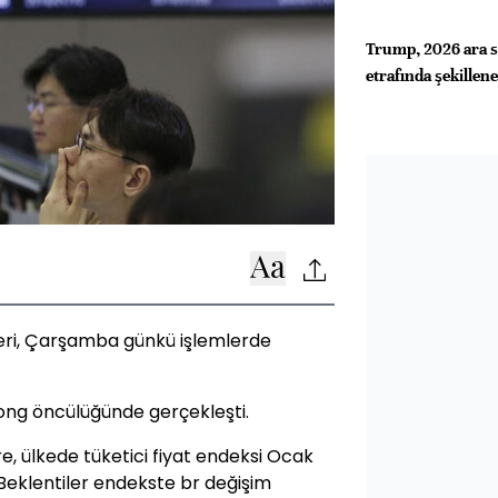
Trump, 2026 ara se
etrafında şekillen
leri, Çarşamba günkü işlemlerde
ong öncülüğünde gerçekleşti.
e, ülkede tüketici fiyat endeksi Ocak
. Beklentiler endekste br değişim