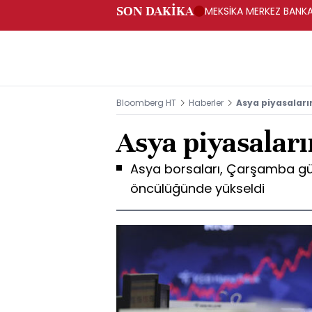
SON DAKİKA
MEKSİKA MERKEZ BANKAS
Bloomberg HT
Haberler
Asya piyasaların
Asya piyasaların
Asya borsaları, Çarşamba g
öncülüğünde yükseldi