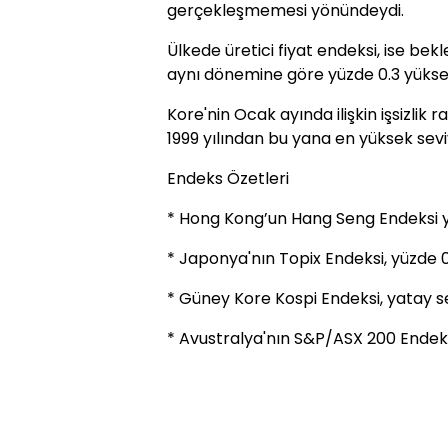
gerçekleşmemesi yönündeydi.
Ülkede üretici fiyat endeksi, ise bekl
aynı dönemine göre yüzde 0.3 yüksel
Kore'nin Ocak ayında ilişkin işsizlik 
1999 yılından bu yana en yüksek sevi
Endeks Özetleri
* Hong Kong’un Hang Seng Endeksi yü
* Japonya'nın Topix Endeksi, yüzde 0.
* Güney Kore Kospi Endeksi, yatay se
* Avustralya'nın S&P/ASX 200 Endeksi