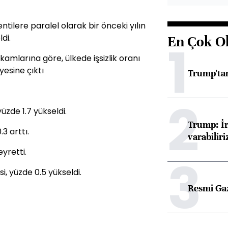
entilere paralel olarak bir önceki yılın
di.
En Çok O
1
rakamlarına göre, ülkede işsizlik oranı
yesine çıktı
Trump'tan
2
zde 1.7 yükseldi.
Trump: İr
3 arttı.
varabiliri
yretti.
3
, yüzde 0.5 yükseldi.
Resmi Ga