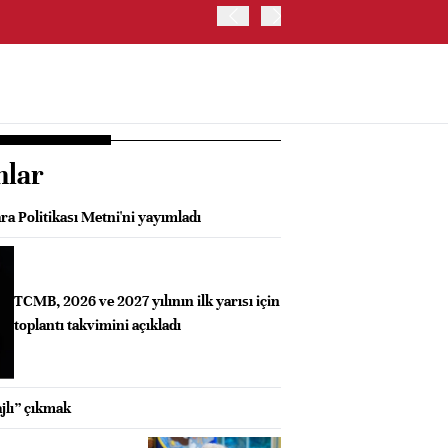
OYAK ÇİMENTO İKİNCİ ÇEY
nlar
a Politikası Metni'ni yayımladı
TCMB, 2026 ve 2027 yılının ilk yarısı için
toplantı takvimini açıkladı
jlı” çıkmak