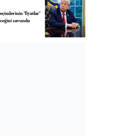
çimlerinin "fiyatlar"
eceğini savundu