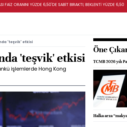
I FAİZ ORANINI YÜZDE 6,50'DE SABİT BIRAKTI; BEKLENTİ YÜZDE 6,50
da 'teşvik' etkisi
Öne Çıka
da 'teşvik' etkisi
TCMB 2026 yılı Par
ünkü işlemlerde Hong Kong
Halka arza “makya