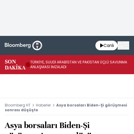
Canlı
SON
TÜRKİYE, SUUDİ ARABİSTAN VE PAKİSTAN ÜÇLÜ SAVUNMA
TR
DAKİKA
ANLAŞMASI İMZALADI
BN
Bloomberg HT
Haberler
Asya borsaları Biden-Şi görüşmesi
sonrası düşüşte
Asya borsaları Biden-Şi