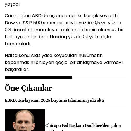
yaşadı.
Cuma günü ABD'de üç ana endeks karışık seyretti.
Dow ve S&P 500 seansı sırasıyla yüzde 0,5 ve yüzde
0,3 düşüşle tamamlayarak iki endeks için olumsuz bir
haftayı sonlandırdı. Nasdaq yüzde 0,1 yükselişle
tamamladı.
Hafta sonu ABD yasa koyucuları hükümetin
kapanmasını önleyen geçici bir anlaşmaya varmayı
başardılar.
Öne Çıkanlar
EBRD, Türkiye'nin 2025 büyüme tahminini yükseltti
Chicago Fed Başkanı Goolsbee'den şahin