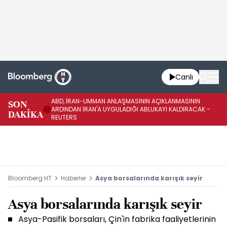
Canlı
ABD, İRAN-UMMAN ANLAŞMASININ AÇIKLANMASININ
AB
SON
ARDINDAN İRAN'A UYGULADIĞI ABLUKAYI KALDIRACAK -
GE
DAKİKA
REUTERS
UY
Bloomberg HT
Haberler
Asya borsalarında karışık seyir
Asya borsalarında karışık seyir
Asya-Pasifik borsaları, Çin'in fabrika faaliyetlerinin