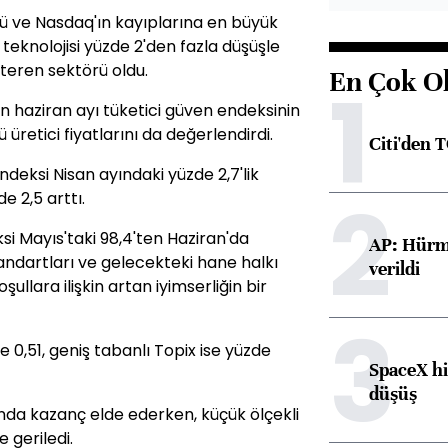
tü ve Nasdaq'ın kayıplarına en büyük
i teknolojisi yüzde 2'den fazla düşüşle
eren sektörü oldu.
En Çok O
1
n haziran ayı tüketici güven endeksinin
üretici fiyatlarını da değerlendirdi.
Citi'den 
ndeksi Nisan ayındaki yüzde 2,7'lik
2
e 2,5 arttı.
i Mayıs'taki 98,4'ten Haziran'da
AP: Hürmü
andartları ve gelecekteki hane halkı
verildi
oşullara ilişkin artan iyimserliğin bir
3
 0,51, geniş tabanlı Topix ise yüzde
SpaceX hi
düşüş
nda kazanç elde ederken, küçük ölçekli
 geriledi.