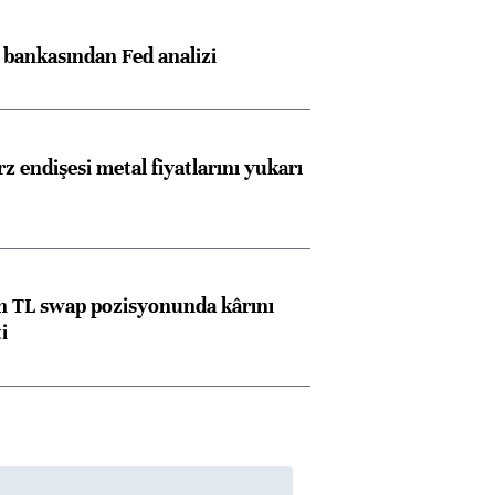
Almanya, Commerzbank
Ba
konusunda Unicredit ile
me
z bankasından Fed analizi
görüşmelere hazırlanıyor
z endişesi metal fiyatlarını yukarı
ngıçları
 TL swap pozisyonunda kârını
i