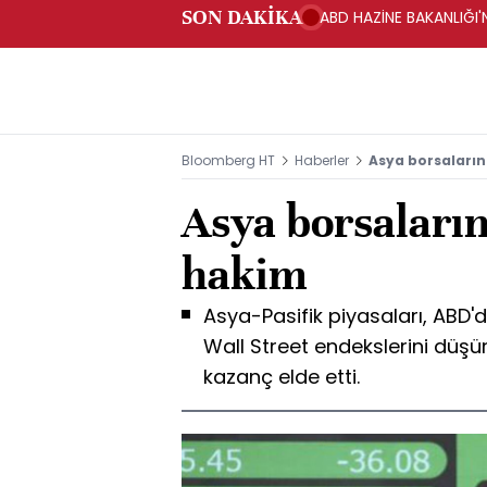
SON DAKİKA
ABD HAZİNE BAKANLIĞI'N
Bloomberg HT
Haberler
Asya borsaların
Asya borsaların
hakim
Asya-Pasifik piyasaları, ABD'de
Wall Street endekslerini düş
kazanç elde etti.