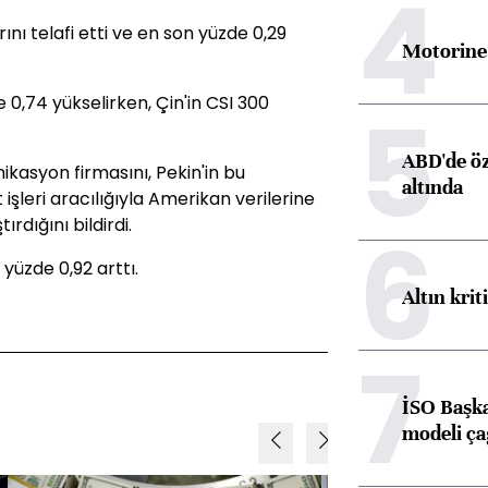
4
ını telafi etti ve en son yüzde 0,29
Motorine 
,74 yükselirken, Çin'in CSI 300
5
ABD'de öz
ikasyon firmasını, Pekin'in bu
altında
 işleri aracılığıyla Amerikan verilerine
rdığını bildirdi.
6
yüzde 0,92 arttı.
Altın krit
7
İSO Başka
modeli ça