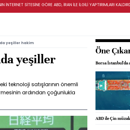
IN İNTERNET SİTESİNE GÖRE ABD, İRAN İLE İLGİLİ YAPTIRIMLARI KALDI
da yeşiller hakim
Öne Çıka
da yeşiller
Borsa İstanbul'da a
ki teknoloji satışlarının önemli
ürmesinin ardından çoğunlukla
ABD ile Çin müzake