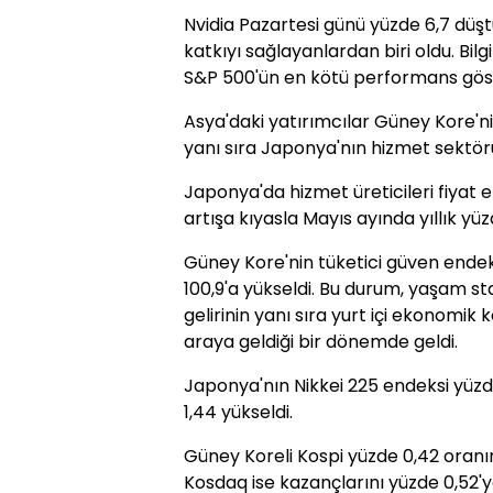
Nvidia Pazartesi günü yüzde 6,7 düş
katkıyı sağlayanlardan biri oldu. Bilg
S&P 500'ün en kötü performans göst
Asya'daki yatırımcılar Güney Kore'ni
yanı sıra Japonya'nın hizmet sektörü 
Japonya'da hizmet üreticileri fiyat e
artışa kıyasla Mayıs ayında yıllık yüzd
Güney Kore'nin tüketici güven endeks
100,9'a yükseldi. Bu durum, yaşam st
gelirinin yanı sıra yurt içi ekonomik k
araya geldiği bir dönemde geldi.
Japonya'nın Nikkei 225 endeksi yüzde
1,44 yükseldi.
Güney Koreli Kospi yüzde 0,42 oranı
Kosdaq ise kazançlarını yüzde 0,52'ye