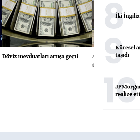
8
İki İngili
9
Küresel ar
taşıdı
Döviz mevduatları artışa geçti
ABD'de konut başla
toparlandı
10
JPMorgan
realize ett