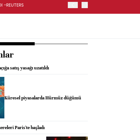
RDI -REUTERS
KOÇ HOLDİNG İKİNCİ ÇEYR
nlar
çığa satış yasağı uzatıldı
Küresel piyasalarda Hürmüz düğümü
releri Paris'te başladı