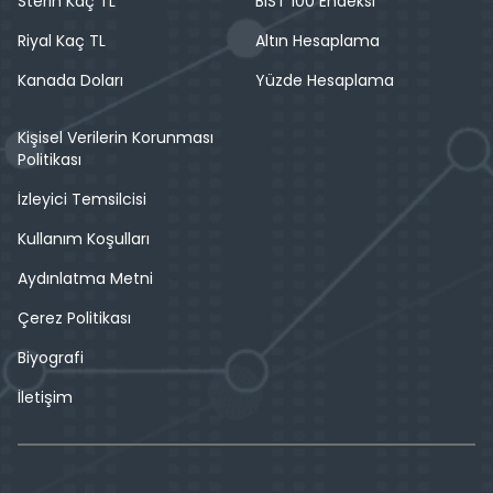
Sterin Kaç TL
BIST 100 Endeksi
Riyal Kaç TL
Altın Hesaplama
Kanada Doları
Yüzde Hesaplama
Kişisel Verilerin Korunması
Politikası
İzleyici Temsilcisi
Kullanım Koşulları
Aydınlatma Metni
Çerez Politikası
Biyografi
İletişim