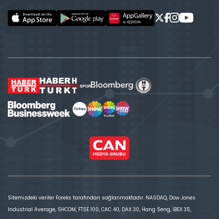
Sitemizdeki veriler Foreks tarafından sağlanmaktadır. NASDAQ, Dow Jones
Industrial Average, SHCOM, FTSE 100, CAC 40, DAX 30, Hang Seng, IBEX 35,