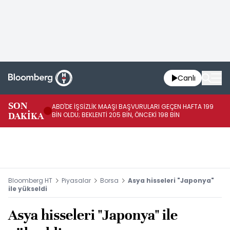
Canlı
SON
ABD'DE İŞSİZLİK MAAŞI BAŞVURULARI GEÇEN HAFTA 199
FE
DAKİKA
BİN OLDU; BEKLENTİ 205 BİN, ÖNCEKİ 198 BİN
İL
Bloomberg HT
Piyasalar
Borsa
Asya hisseleri "Japonya"
ile yükseldi
Asya hisseleri "Japonya" ile