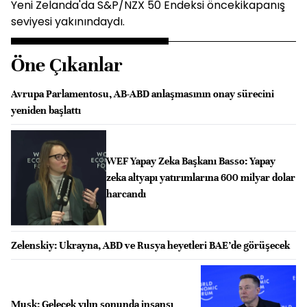
Yeni Zelanda'da S&P/NZX 50 Endeksi öncekikapanış
seviyesi yakınındaydı.
Öne Çıkanlar
Avrupa Parlamentosu, AB-ABD anlaşmasının onay sürecini
yeniden başlattı
WEF Yapay Zeka Başkanı Basso: Yapay
zeka altyapı yatırımlarına 600 milyar dolar
harcandı
Zelenskiy: Ukrayna, ABD ve Rusya heyetleri BAE’de görüşecek
Musk: Gelecek yılın sonunda insansı