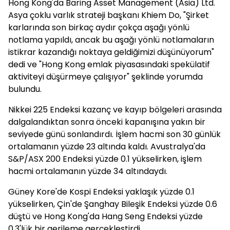
Hong Kong'da Baring Asset Management (Asia) Ltd.
Asya çoklu varlık strateji başkanı Khiem Do, "Şirket
karlarında son birkaç aydır çokça aşağı yönlü
notlama yapıldı, ancak bu aşağı yönlü notlamaların
istikrar kazandığı noktaya geldiğimizi düşünüyorum"
dedi ve "Hong Kong emlak piyasasındaki spekülatif
aktiviteyi düşürmeye çalışıyor" şeklinde yorumda
bulundu.
Nikkei 225 Endeksi kazanç ve kayıp bölgeleri arasında
dalgalandıktan sonra önceki kapanışına yakın bir
seviyede günü sonlandırdı. İşlem hacmi son 30 günlük
ortalamanın yüzde 23 altında kaldı. Avustralya'da
S&P/ASX 200 Endeksi yüzde 0.1 yükselirken, işlem
hacmi ortalamanın yüzde 34 altındaydı.
Güney Kore'de Kospi Endeksi yaklaşık yüzde 0.1
yükselirken, Çin'de Şanghay Bileşik Endeksi yüzde 0.6
düştü ve Hong Kong'da Hang Seng Endeksi yüzde
0.3'lük bir gerileme gerçekleştirdi.