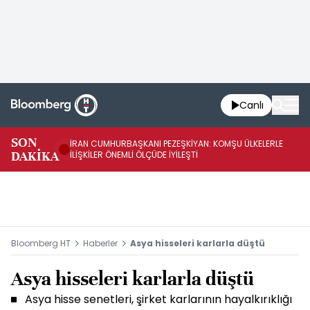
Canlı
SON
İRAN CUMHURBAŞKANI PEZEŞKİYAN: KOMŞU ÜLKELERLE
BE
DAKİKA
İLİŞKİLER ÖNEMLİ ÖLÇÜDE İYİLEŞTİ
OL
Bloomberg HT
Haberler
Asya hisseleri karlarla düştü
Asya hisseleri karlarla düştü
Asya hisse senetleri, şirket karlarının hayalkırıklığı