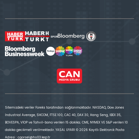
Sitemizdeki veriler Foreks tarafından sağlanmaktadır. NASDAQ, Dow Jones
Industrial Average, SHCOM, FTSE 100, CAC 40, DAX 30, Hang Seng, IBEX 35,
BOVESPA, VİOP ve Tahvil-bono verileri 15 dakika; CME, NYMEX VE S&P verileri 10
dakika gecikmeli verilmektedir. YASAL UYARI © 2026 Kayıtlı Elektronik Posta
Adresi : cgorsel@hs03.kep.tr