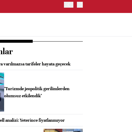
ABD HAZİNE BAKANLIĞI'NIN
nlar
a varılmazsa tarifeler hayata geçecek
"Turizmde jeopolitik gerilimlerden
olumsuz etkilendik"
l analizi: Yeterince fiyatlanmıyor