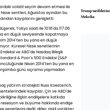
ardaki volatil seyrin devam etmesi ile
Trump tarifelerind
hisse sentleri, Ağusstos ayından bu
Meksika
ından kayıplarını genişletti.
üşerek, Tokyo saati ile 10:16'da 117.06
yana en düşük seviyesinde kapatmaya
Ekim 2014'ten bu yana en düşük
ıyor. Küresel hisse senetlerinin
Endeksi ve ABD'de Nasdaq Bileşik
 Standard & Poor's 500 Endeksi (S&P
in öncülüğünde Nisan 2014'ten bu yana en
l Çarşamba günü sıçrama yapmadan
aş yatırım stratejisti Russ Koesterich,
 sentelerindeki kayıplar, Çin ve ABD'de
iliğine ilişkin endilşelere katkıda
el resesyon ve büyüme hakkında endişe
senetlerini değil, diğer riskli varlıkları