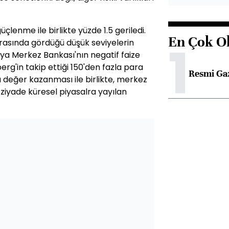
lenme ile birlikte yüzde 1.5 geriledi.
En Çok O
1
ırasında gördüğü düşük seviyelerin
nya Merkez Bankası'nın negatif faize
'in takip ettiği 150'den fazla para
Resmi Ga
 değer kazanması ile birlikte, merkez
iyade küresel piyasalra yayılan