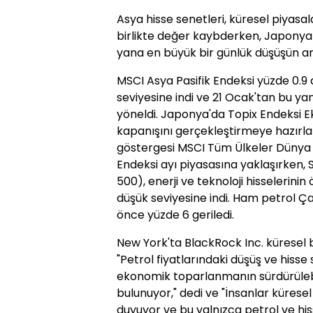
Asya hisse senetleri, küresel piyasal
birlikte değer kaybderken, Japonya 
yana en büyük bir günlük düşüşün ard
MSCI Asya Pasifik Endeksi yüzde 0.9 d
seviyesine indi ve 21 Ocak'tan bu 
yöneldi. Japonya'da Topix Endeksi 
kapanışını gerçekleştirmeye hazırlan
göstergesi MSCI Tüm Ülkeler Dünya 
Endeksi ayı piyasasına yaklaşırken,
500), enerji ve teknoloji hisselerin
düşük seviyesine indi. Ham petro
önce yüzde 6 geriledi.
New York'ta BlackRock Inc. küresel b
"Petrol fiyatlarındaki düşüş ve hisse
ekonomik toparlanmanın sürdürülebilir
bulunuyor," dedi ve "İnsanlar küres
duyuyor ve bu yalnızca petrol ve hisse 