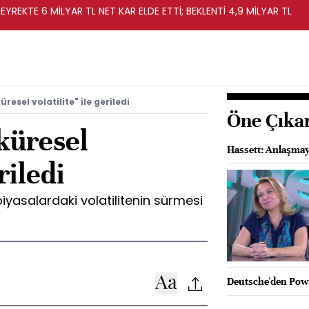
EYREKTE 6 MİLYAR TL NET KAR ELDE ETTİ; BEKLENTİ 4,9 MİLYAR TL
üresel volatilite" ile geriledi
Öne Çıka
"küresel
Hassett: Anlaşmay
eriledi
piyasalardaki volatilitenin sürmesi
Deutsche'den Powel