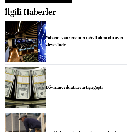
İlgili Haberler
Yabancı yatırımcının tahvil alımı altı ayın
zirvesinde
Döviz mevduatları artışa geçti