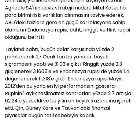
Anın akışıyla ilerlemek gerektiğini söyleyen Credit
Agricole SA'nın döviz strateji müdürü Mitul Kotecha,
para birimi riski varlıkları alınmasını taviye ederek,
ABD'deki faizlere göre en güçlü korrelasyona sahip
olanların Endonezya rupisi, baht, ringgit ve Hint rupisi
olduğunu belirtti.
Tayland bahtı, bugün dolar karşısında yüzde 2
primlenerek 27 Ocak'tan bu yana en büyük
sıçramasını yaptı ve 31.03'e çıktı. Ringgit yüzde 2.3
güçlenerek 3.1605'e ve Endonezya rupisi de yüzde 1.4
değerlenerek 11,318'e çıktı. Endonezya rupisi Mayıs
2012'den bu yana en iyi performansını gösterdi.
Rupinin 1 aylık teslimatsız kontratları yüzde 2.7 artışla
62.24'e yükseldi ve bu yılın en büyük kazancına işaret
etti. Çin, Güney Kore ve Tayvan'daki finansal
piyasalar bugün tatil sebebiyle kapalı.