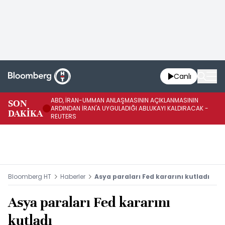
Canlı
ABD, İRAN-UMMAN ANLAŞMASININ AÇIKLANMASININ
AB
SON
ARDINDAN İRAN'A UYGULADIĞI ABLUKAYI KALDIRACAK -
GE
DAKİKA
REUTERS
UY
Bloomberg HT
Haberler
Asya paraları Fed kararını kutladı
Asya paraları Fed kararını
kutladı