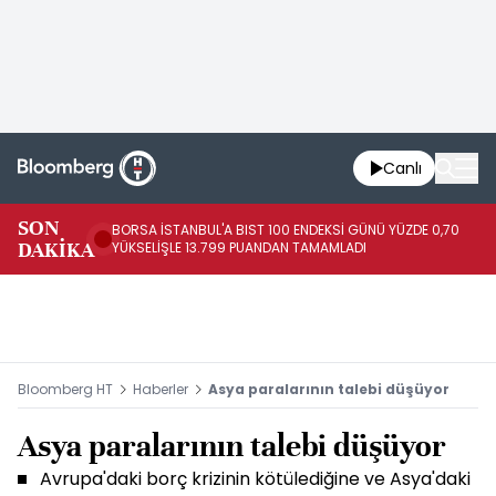
Canlı
SON
BORSA İSTANBUL'A BIST 100 ENDEKSİ GÜNÜ YÜZDE 0,70
AB
DAKİKA
YÜKSELİŞLE 13.799 PUANDAN TAMAMLADI
AR
Bloomberg HT
Haberler
Asya paralarının talebi düşüyor
Asya paralarının talebi düşüyor
Avrupa'daki borç krizinin kötülediğine ve Asya'daki