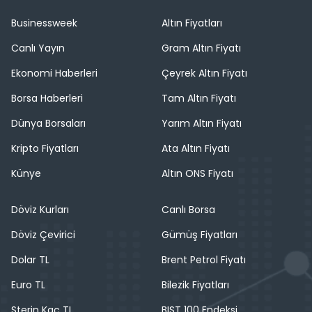
Businessweek
Altın Fiyatları
Canlı Yayın
Gram Altın Fiyatı
Ekonomi Haberleri
Çeyrek Altın Fiyatı
Borsa Haberleri
Tam Altın Fiyatı
Dünya Borsaları
Yarım Altın Fiyatı
Kripto Fiyatları
Ata Altın Fiyatı
Künye
Altın ONS Fiyatı
Döviz Kurları
Canlı Borsa
Döviz Çevirici
Gümüş Fiyatları
Dolar TL
Brent Petrol Fiyatı
Euro TL
Bilezik Fiyatları
Sterin Kaç TL
BIST 100 Endeksi