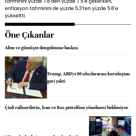
tahminini yüzde 7.8'den yüzde 7.5'e çekerken,
enflasyon tahminini de yüzde 5.3'ten yüzde 5.8'e
yükseltti.
Öne Çıkanlar
Altın ve gümüşte dengelenme baskısı
Trump, ABD'yi 66 uluslararası kuruluştan
geri çekti
Çinli rafinerilerin, İran ve Rus petrolüne yönelmesi bekleniyor