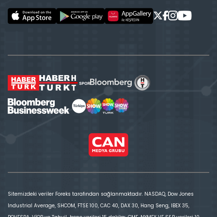
Sitemizdeki veriler Foreks tarafından sağlanmaktadır. NASDAQ, Dow Jones
Industrial Average, SHCOM, FTSE 100, CAC 40, DAX 30, Hang Seng, IBEX 35,