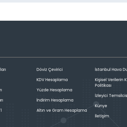
ları
Döviz Çevirici
İstanbul Hava 
n
KDV Hesaplama
Kişisel Verilerin
Politikası
rı
Yüzde Hesaplama
İzleyici Temsilcis
rı
İndirim Hesaplama
Künye
l
Altın ve Gram Hesaplama
İletişim