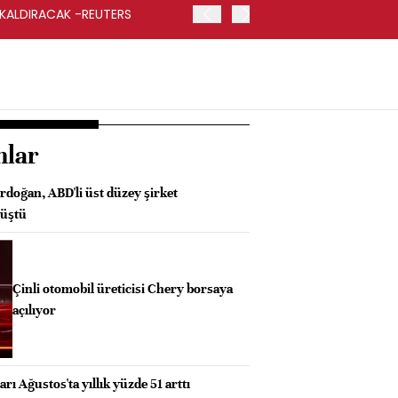
 KALDIRACAK -REUTERS
ABD DIŞİŞLERİ BAKANLIĞI
UYGULANACAK
nlar
oğan, ABD'li üst düzey şirket
rüştü
Çinli otomobil üreticisi Chery borsaya
açılıyor
rı Ağustos'ta yıllık yüzde 51 arttı