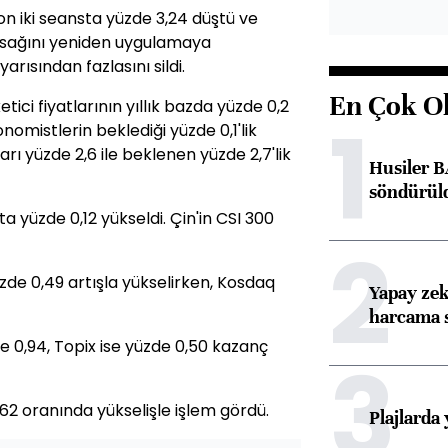
on iki seansta yüzde 3,24 düştü ve
yasağını yeniden uygulamaya
arısından fazlasını sildi.
En Çok O
tici fiyatlarının yıllık bazda yüzde 0,2
1
omistlerin beklediği yüzde 0,1'lik
arı yüzde 2,6 ile beklenen yüzde 2,7'lik
Husiler B
söndürül
 yüzde 0,12 yükseldi. Çin'in CSI 300
2
zde 0,49 artışla yükselirken, Kosdaq
Yapay zek
harcama 
e 0,94, Topix ise yüzde 0,50 kazanç
3
2 oranında yükselişle işlem gördü.
Plajlarda