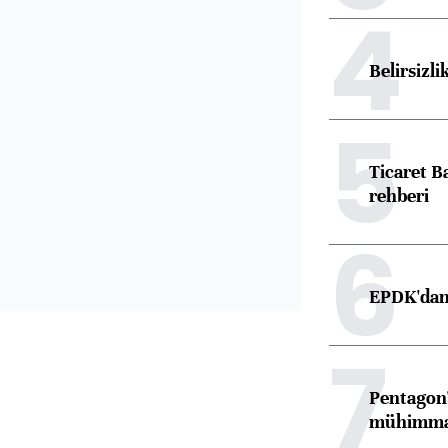
4
Belirsizli
5
Ticaret B
rehberi
6
EPDK'dan 
7
Pentagon'
mühimmat 