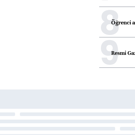
8
Öğrenci a
9
Resmi Ga