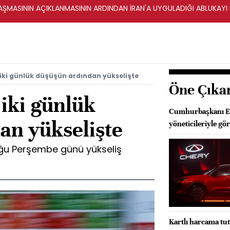
ŞMASININ AÇIKLANMASININ ARDINDAN İRAN'A UYGULADIĞI ABLUKAYI
 iki günlük düşüşün ardından yükselişte
Öne Çıka
 iki günlük
Cumhurbaşkanı Erd
an yükselişte
yöneticileriyle gö
oğu Perşembe günü yükseliş
Kartlı harcama tuta