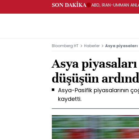
SON DAKİKA
ABD, İRAN-UMMAN ANLA
Bloomberg HT
Haberler
Asya piyasaları
Asya piyasaları
düşüşün ardınd
Asya-Pasifik piyasalarının ç
kaydetti.