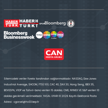
Sitemizdeki veriler Foreks tarafından sağlanmaktadır. NASDAQ, Dow Jones
Industrial Average, SHCOM, FTSE 100, CAC 40, DAX 30, Hang Seng, IBEX 35,
BOVESPA, VİOP ve Tahvil-bono verileri 15 dakika; CME, NYMEX VE S&P verileri 10
dakika gecikmeli verilmektedir. YASAL UYARI © 2026 Kayıtlı Elektronik Posta
Adresi : cgorsel@hs03.kep.tr