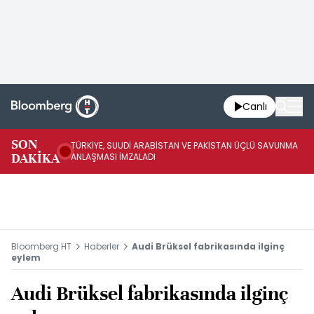
Canlı
SON
TÜRKİYE, SUUDİ ARABİSTAN VE PAKİSTAN ÜÇLÜ SAVUNMA
TR
DAKİKA
ANLAŞMASI İMZALADI
BN
Bloomberg HT
Haberler
Audi Brüksel fabrikasında ilginç
eylem
Audi Brüksel fabrikasında ilginç