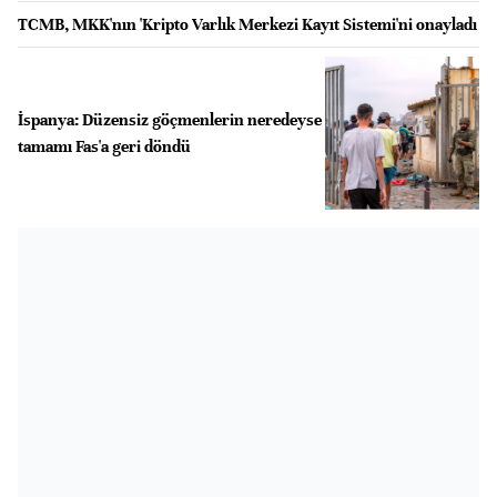
TCMB, MKK'nın 'Kripto Varlık Merkezi Kayıt Sistemi'ni onayladı
İspanya: Düzensiz göçmenlerin neredeyse
tamamı Fas'a geri döndü