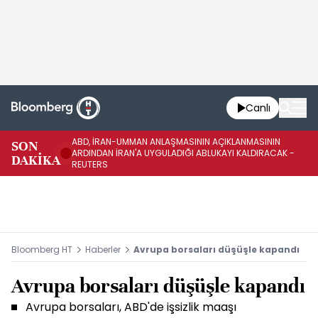
Canlı
ABD, İRAN-UMMAN ANLAŞMASININ AÇIKLANMASININ
AB
SON
ARDINDAN İRAN'A UYGULADIĞI ABLUKAYI KALDIRACAK -
GE
DAKİKA
REUTERS
UY
Bloomberg HT
Haberler
Avrupa borsaları düşüşle kapandı
Avrupa borsaları düşüşle kapandı
Avrupa borsaları, ABD'de işsizlik maaşı