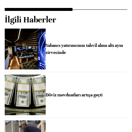
İlgili Haberler
Yabancı yatırımcının tahvil alımı altı ayın
zirvesinde
Döviz mevduatları artışa geçti