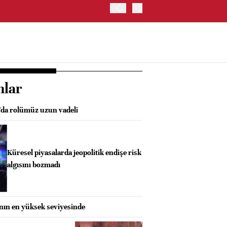
OYAK ÇİMENTO İKİNCİ ÇEY
nlar
da rolümüz uzun vadeli
Küresel piyasalarda jeopolitik endişe risk
algısını bozmadı
anın en yüksek seviyesinde