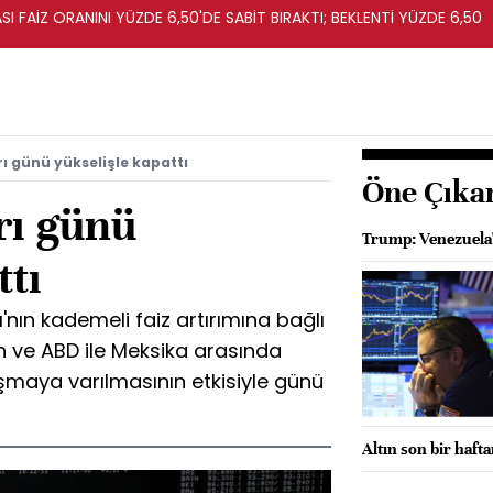
I FAİZ ORANINI YÜZDE 6,50'DE SABİT BIRAKTI; BEKLENTİ YÜZDE 6,50
ı günü yükselişle kapattı
Öne Çıka
rı günü
Trump: Venezuela'
ttı
nın kademeli faiz artırımına bağlı
n ve ABD ile Meksika arasında
şmaya varılmasının etkisiyle günü
Altın son bir haft