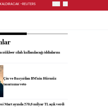
 KALDIRACAK -REUTERS
ABD DIŞİŞLERİ BAKANLIĞI
UYGULANACAK
nlar
 nükleer silah kullanılacağı iddialarını
Çin ve Rusya'dan BM'nin Hürmüz
tasarısına veto
si Mart ayında 279,6 milyar TL açık verdi