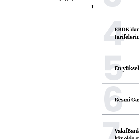
toparlandı
4
EBDK'dan 
tarifeleri
5
En yüksek
6
Resmi Ga
7
VakıfBank
kâr elde e