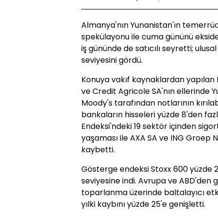
Almanya'nın Yunanistan'ın temerrüd
spekülayonu ile cuma gününü ekside
iş gününde de satıcılı seyretti; ulus
seviyesini gördü.
Konuya vakıf kaynaklardan yapılan 
ve Credit Agricole SA'nın ellerinde Y
Moody's tarafından notlarının kırıl
bankaların hisseleri yüzde 8'den faz
Endeksi'ndeki 19 sektör içinden sigor
yaşaması ile AXA SA ve ING Groep NV
kaybetti.
Gösterge endeksi Stoxx 600 yüzde 2.4
seviyesine indi. Avrupa ve ABD'den 
toparlanma üzerinde baltalayıcı etki
yılki kaybını yüzde 25'e genişletti.