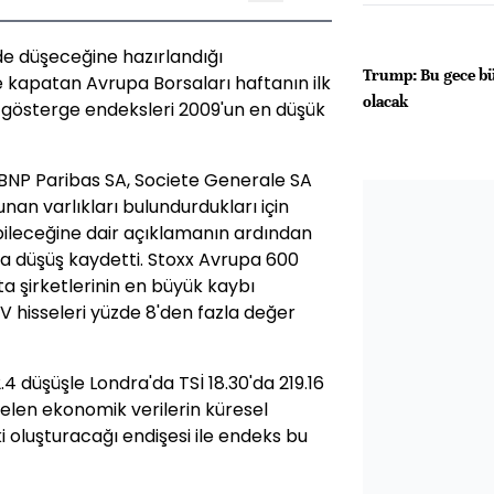
e düşeceğine hazırlandığı
Trump: Bu gece bü
 kapatan Avrupa Borsaları haftanın ilk
olacak
al gösterge endeksleri 2009'un en düşük
BNP Paribas SA, Societe Generale SA
unan varlıkları bulundurdukları için
abileceğine dair açıklamanın ardından
la düşüş kaydetti. Stoxx Avrupa 600
ta şirketlerinin en büyük kaybı
 hisseleri yüzde 8'den fazla değer
 düşüşle Londra'da TSİ 18.30'da 219.16
gelen ekonomik verilerin küresel
 oluşturacağı endişesi ile endeks bu