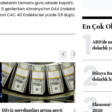
endeksinin tamamı günü ekside kapattı.
 1.5 gerilerken Almanya'nın DAX Endeksi
'nın CAC 40 Endeksi ise yüzde 3.9 düştü.
En Çok O
1
ABD'de ma
dolarlık y
2
Dünya Ban
dolarlık h
3
Ekonomi v
Döviz mevduatları artışa geçti
ABD'de konut başla
2026