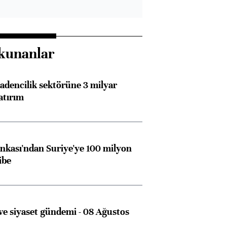
kunanlar
dencilik sektörüne 3 milyar
atırım
Almanya, Commerzbank
Ba
kası'ndan Suriye'ye 100 milyon
konusunda Unicredit ile
me
ibe
görüşmelere hazırlanıyor
e siyaset gündemi - 08 Ağustos
ngıçları