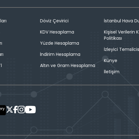
ları
Döviz Çevirici
İstanbul Hava 
n
KDV Hesaplama
Kişisel Verilerin
Politikası
rı
Yüzde Hesaplama
İzleyici Temsilcis
rı
İndirim Hesaplama
Künye
l
Altın ve Gram Hesaplama
İletişim