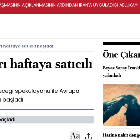
ŞMASININ AÇIKLANMASININ ARDINDAN İRAN'A UYGULADIĞI ABLUKAYI
 haftaya satıcılı başladı
Öne Çıka
 haftaya satıcılı
Beyaz Saray İran'da
yalanladı
eceği spekülayonu ile Avrupa
ı başladı
Hazine nakit denge