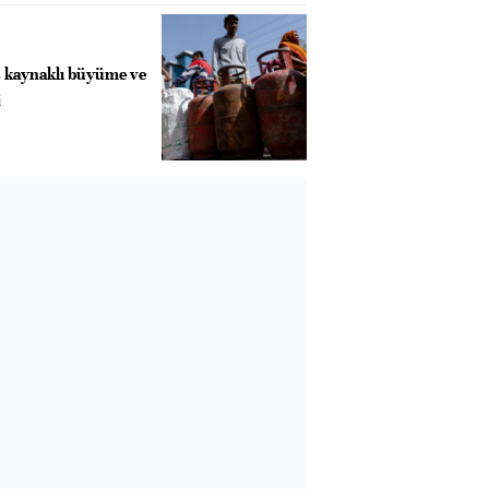
ş kaynaklı büyüme ve
i