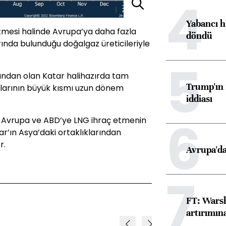
4
Yabancı h
etmesi halinde Avrupa’ya daha fazla
döndü
rında bulunduğu doğalgaz üreticileriyle
5
ından olan Katar halihazırda tam
Trump'ın 
larının büyük kısmı uzun dönem
iddiası
6
 Avrupa ve ABD’ye LNG ihraç etmenin
ar’ın Asya’daki ortaklıklarından
r.
Avrupa'da
7
FT: Warsh
artırımın