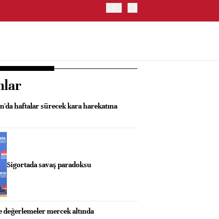
OYAK ÇİMENTO İKİNCİ ÇEY
nlar
n'da haftalar sürecek kara harekatına
Sigortada savaş paradoksu
e değerlemeler mercek altında