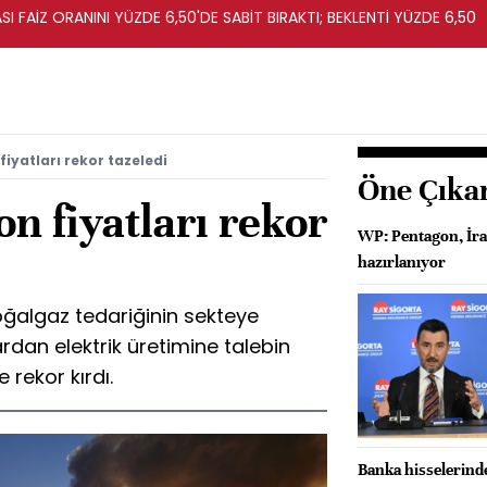
I FAİZ ORANINI YÜZDE 6,50'DE SABİT BIRAKTI; BEKLENTİ YÜZDE 6,50
iyatları rekor tazeledi
Öne Çıka
n fiyatları rekor
WP: Pentagon, İra
hazırlanıyor
oğalgaz tedariğinin sekteye
ardan elektrik üretimine talebin
 rekor kırdı.
Banka hisselerind