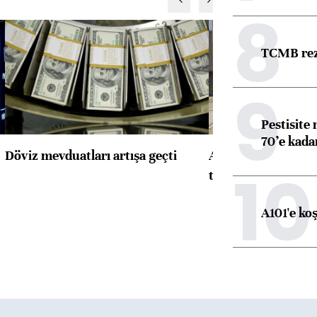
8
TCMB reze
9
Pestisite
70’e kadar
Döviz mevduatları artışa geçti
ABD'de konut başla
10
toparlandı
A101'e ko