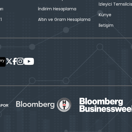
İzleyici Temsilcis
rı
İndirim Hesaplama
Künye
l
Altın ve Gram Hesaplama
İletişim