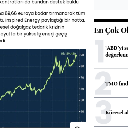
 kontratları da bundan destek buldu.
ına 89,68 euroya kadar tırmanarak tüm
ı. Inspired Energy paylaştığı bir notta,
esel doğalgaz tedarik krizinin
En Çok O
1
boyutta bir yükseliş enerji geçiş
di.
‘ABD’yi s
değerlen
2
TMO fındık
3
Küresel a