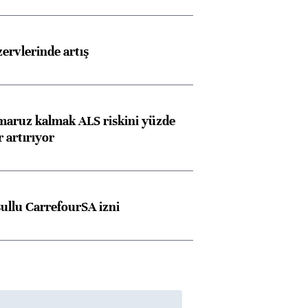
Almanya, Commerzbank
Ba
rvlerinde artış
konusunda Unicredit ile
me
görüşmelere hazırlanıyor
 maruz kalmak ALS riskini yüzde
 artırıyor
ngıçları
şullu CarrefourSA izni