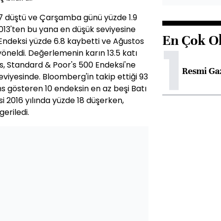
 17 düştü ve Çarşamba günü yüzde 1.9
013'ten bu yana en düşük seviyesine
En Çok O
1
0 Endeksi yüzde 6.8 kaybetti ve Ağustos
öneldi. Değerlemenin karın 13.5 katı
s, Standard & Poor's 500 Endeksi'ne
Resmi Ga
seviyesinde. Bloomberg'in takip ettiği 93
 gösteren 10 endeksin en az beşi Batı
 2016 yılında yüzde 18 düşerken,
eriledi.