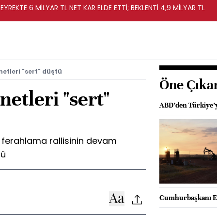
EYREKTE 6 MİLYAR TL NET KAR ELDE ETTİ; BEKLENTİ 4,9 MİLYAR TL
etleri "sert" düştü
Öne Çıka
etleri "sert"
ABD’den Türkiye’y
 ferahlama rallisinin devam
tü
Cumhurbaşkanı Er