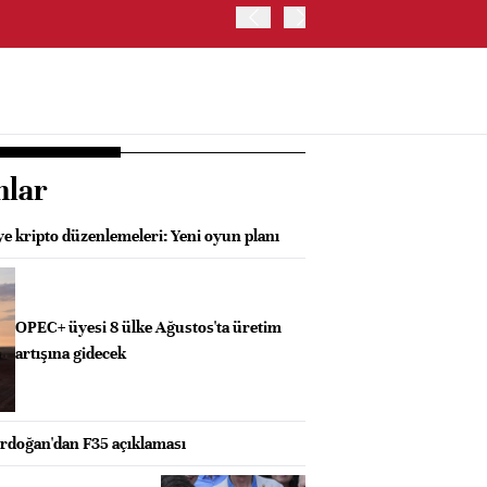
ABD HAZİNE BAKANLIĞI'NIN
nlar
e kripto düzenlemeleri: Yeni oyun planı
OPEC+ üyesi 8 ülke Ağustos'ta üretim
artışına gidecek
doğan'dan F35 açıklaması