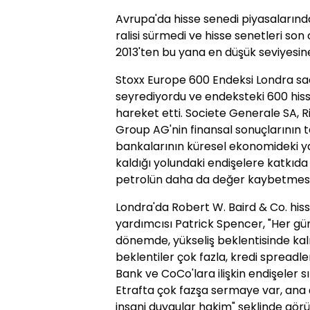
Avrupa'da hisse senedi piyasaları
ralisi sürmedi ve hisse senetleri so
2013'ten bu yana en düşük seviyesine
Stoxx Europe 600 Endeksi Londra saat
seyrediyordu ve endeksteki 600 hiss
hareket etti. Societe Generale SA, 
Group AG'nin finansal sonuçlarının 
bankalarının küresel ekonomideki 
kaldığı yolundaki endişelere katkıda 
petrolün daha da değer kaybetmesi 
Londra'da Robert W. Baird & Co. hi
yardımcısı Patrick Spencer, "Her gü
dönemde, yükseliş beklentisinde kal
beklentiler çok fazla, kredi sprea
Bank ve CoCo'lara ilişkin endişeler s
Etrafta çok fazşa sermaye var, ana 
insani duygular hakim" şeklinde görüş 