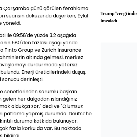
nda Çarşamba günü görülen ferahlama
Trump "vergi indir
n on seansın dokuzunda düşerken, Eylül
imzaladı
 yöneldi.
i ile 09:58'de yüzde 3.2 aşağıda
enin 580'den fazlası aşağı yönde
Rio Tinto Group ve Zurich Insurance
tahminlerin altında gelmesi, merkez
yavaşlamayı durdurmada yetersiz
bulundu. Enerji üreticilerindeki düşüş,
sonucu derinleşti.
sse senetlerinden sorumlu başkan
n gelen her dalgadan ıslandığınız
mak oldukça zor," dedi ve "Olumsuz
dleri patlama yapmış durumda. Deutsche
ıkıntılı duruma katkıda bulunuyor.
çok fazla korku da var. Bu noktada
bildirdi.