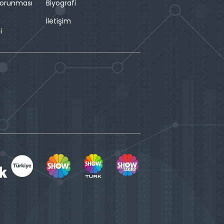
 Korunması
Biyografi
İletişim
i