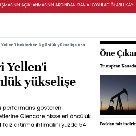
ŞMASININ AÇIKLANMASININ ARDINDAN İRAN'A UYGULADIĞI ABLUKAYI
 Yellen'i beklerken 3 günlük yükselişe ara
Öne Çıka
 Yellen'i
Trump'tan Kanada'y
nlük yükselişe
tü performans gösteren
tlerine Glencore hisseleri öncülük
l faiz artırma ihtimalini yüzde 54
Fed'den faiz indiri