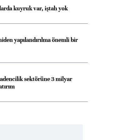
larda kuyruk var, iştah yok
iden yapılandırılma önemli bir
dencilik sektörüne 3 milyar
atırım