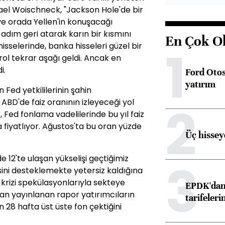
ael Woischneck, "Jackson Hole'de bir
e orada Yellen'in konuşacağı
r adım geri atarak karın bir kısmını
En Çok O
hisselerinde, banka hisseleri güzel bir
1
rol tekrar aşağı geldi. Ancak en
i.
Ford Otos
yatırım
Fed yetkililerinin şahin
ABD'de faiz oranının izleyeceği yol
2
, Fed fonlama vadelilerinde bu yıl faiz
a fiyatlıyor. Ağustos'ta bu oran yüzde
Üç hisseye
 12'te ulaşan yükselişi geçtiğimiz
3
ini desteklemekte yetersiz kaldığına
 krizi spekülasyonlarıyla sekteye
EPDK'dan 
an yayınlanan rapor yatırımcıların
tarifeleri
 28 hafta üst üste fon çektiğini