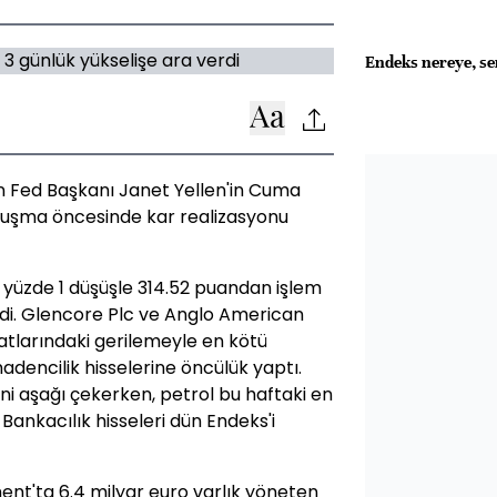
Endeks nereye, se
ın Fed Başkanı Janet Yellen'in Cuma
uşma öncesinde kar realizasyonu
e yüzde 1 düşüşle 314.52 puandan işlem
edi. Glencore Plc ve Anglo American
yatlarındaki gerilemeyle en kötü
encilik hisselerine öncülük yaptı.
rini aşağı çekerken, petrol bu haftaki en
Bankacılık hisseleri dün Endeks'i
'ta 6.4 milyar euro varlık yöneten