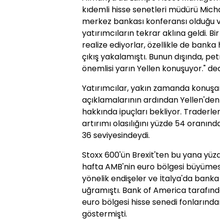
kıdemli hisse senetleri müdürü Mich
merkez bankası konferansı olduğu v
yatırımcıların tekrar aklına geldi. Bi
realize ediyorlar, özellikle de banka 
çıkış yakalamıştı. Bunun dışında, pet
önemlisi yarın Yellen konuşuyor." ded
Yatırımcılar, yakın zamanda konuşan 
açıklamalarının ardından Yellen'den 
hakkında ipuçları bekliyor. Traderler
artırımı olasılığını yüzde 54 oranınd
36 seviyesindeydi.
Stoxx 600'ün Brexit'ten bu yana yüzde
hafta AMB'nin euro bölgesi büyümes
yönelik endişeler ve İtalya'da banka
uğramıştı. Bank of America tarafınd
euro bölgesi hisse senedi fonlarından
göstermişti.