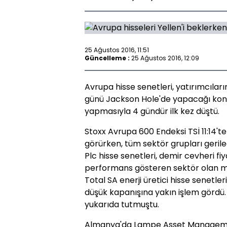
25 Ağustos 2016, 11:51
Güncelleme :
25 Ağustos 2016, 12:09
Avrupa hisse senetleri, yatırımcılar
günü Jackson Hole'de yapacağı kon
yapmasıyla 4 gündür ilk kez düştü.
Stoxx Avrupa 600 Endeksi TSİ 11:14't
görürken, tüm sektör grupları geril
Plc hisse senetleri, demir cevheri fi
performans gösteren sektör olan mad
Total SA enerji üretici hisse senetle
düşük kapanışına yakın işlem gördü. 
yukarıda tutmuştu.
Almanya'da Lampe Asset Management