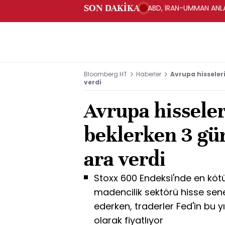
SON DAKİKA
ABD, İRAN-UMMAN ANLA
Bloomberg HT
Haberler
Avrupa hisseleri
verdi
Avrupa hisseleri
beklerken 3 gü
ara verdi
Stoxx 600 Endeksi'nde en kö
madencilik sektörü hisse sene
ederken, traderler Fed'in bu yı
olarak fiyatlıyor