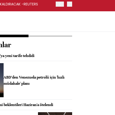
 KALDIRACAK -REUTERS
ABD DIŞİŞLERİ BAKANLIĞI
UYGULANACAK
nlar
a yeni tarife tehdidi
ABD’den Venezuela petrolü için 'hızlı
müdahale' planı
mi beklentileri Haziran'a ötelendi