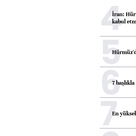
4
İran: Hür
kabul etm
5
Hürmüz'de
6
7 başlıkla
7
En yüksek