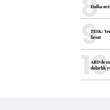
8
Halka arz
9
TESK: Yen
fırsat
10
ABD'de ma
dolarlık y