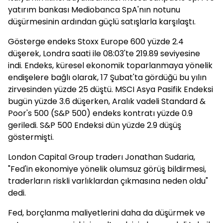
yatırım bankası Mediobanca SpA'nın notunu
düşürmesinin ardından güçlü satışlarla karşılaştı.
Gösterge endeks Stoxx Europe 600 yüzde 2.4
düşerek, Londra saati ile 08:03'te 219.89 seviyesine
indi. Endeks, küresel ekonomik toparlanmaya yönelik
endişelere bağlı olarak, 17 Şubat'ta gördüğü bu yılın
zirvesinden yüzde 25 düştü. MSCI Asya Pasifik Endeksi
bugün yüzde 3.6 düşerken, Aralık vadeli Standard &
Poor's 500 (S&P 500) endeks kontratı yüzde 0.9
geriledi. S&P 500 Endeksi dün yüzde 2.9 düşüş
göstermişti.
London Capital Group traderı Jonathan Sudaria,
"Fed'in ekonomiye yönelik olumsuz görüş bildirmesi,
traderların riskli varlıklardan çıkmasına neden oldu"
dedi.
Fed, borçlanma maliyetlerini daha da düşürmek ve