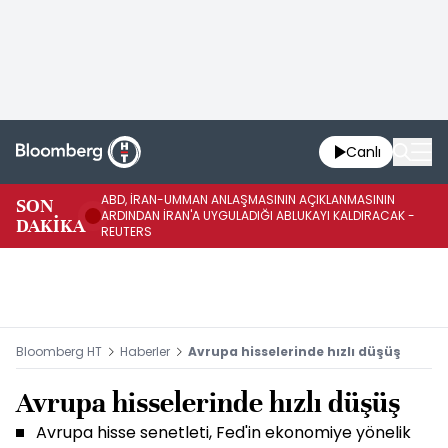
Canlı
ABD, İRAN-UMMAN ANLAŞMASININ AÇIKLANMASININ
AB
SON
ARDINDAN İRAN'A UYGULADIĞI ABLUKAYI KALDIRACAK -
GE
DAKİKA
REUTERS
UY
Bloomberg HT
Haberler
Avrupa hisselerinde hızlı düşüş
Avrupa hisselerinde hızlı düşüş
Avrupa hisse senetleti, Fed'in ekonomiye yönelik