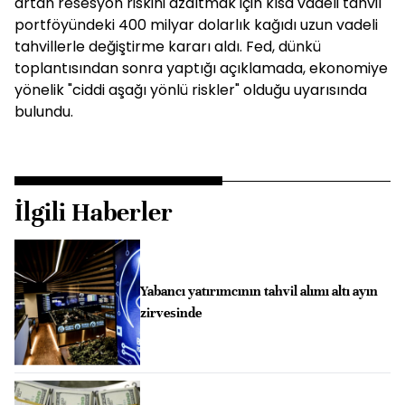
artan resesyon riskini azaltmak için kısa vadeli tahvil
portföyündeki 400 milyar dolarlık kağıdı uzun vadeli
tahvillerle değiştirme kararı aldı. Fed, dünkü
toplantısından sonra yaptığı açıklamada, ekonomiye
yönelik "ciddi aşağı yönlü riskler" olduğu uyarısında
bulundu.
İlgili Haberler
Yabancı yatırımcının tahvil alımı altı ayın
zirvesinde