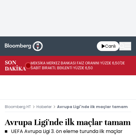
Canlı
SON
MEKSİKA MERKEZ BANKASI FAİZ ORANINI YÜZDE 6,50'DE
OY
DAKİKA
SABİT BIRAKTI; BEKLENTİ YÜZDE 6,50
AÇ
Bloomberg HT
Haberler
Avrupa Ligi'nde ilk maçlar tamam
Avrupa Ligi'nde ilk maçlar tamam
UEFA Avrupa Ligi 3. ön eleme turunda ilk maçlar