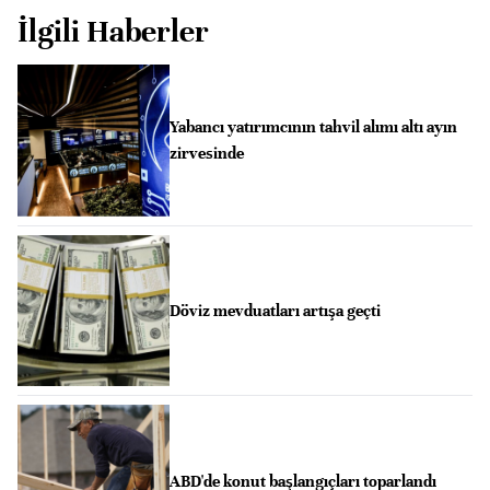
İlgili Haberler
Yabancı yatırımcının tahvil alımı altı ayın
zirvesinde
Döviz mevduatları artışa geçti
ABD'de konut başlangıçları toparlandı