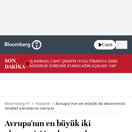
Canlı
SON
İŞ BANKASI, CAHİT ÇINAR'IN 1 EYLÜL İTİBARIYLA GENEL
İŞ
DAKİKA
MÜDÜRLÜK GÖREVİNE ATANACAĞINI AÇIKLADI -KAP
GÖ
Bloomberg HT
Haberler
Avrupa'nın en büyük iki ekonomisi
imalat yaralarını sarıyor
Avrupa'nın en büyük iki