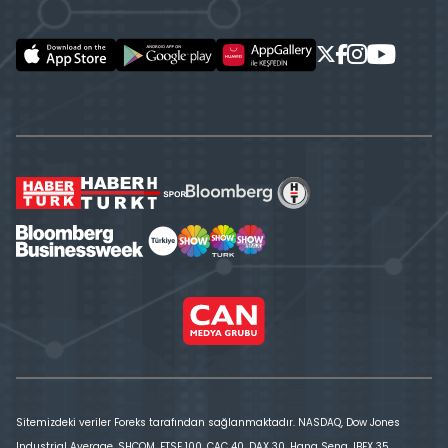
Sitemizdeki veriler Foreks tarafından sağlanmaktadır. NASDAQ, Dow Jones
Industrial Average, SHCOM, FTSE 100, CAC 40, DAX 30, Hang Seng, IBEX 35,