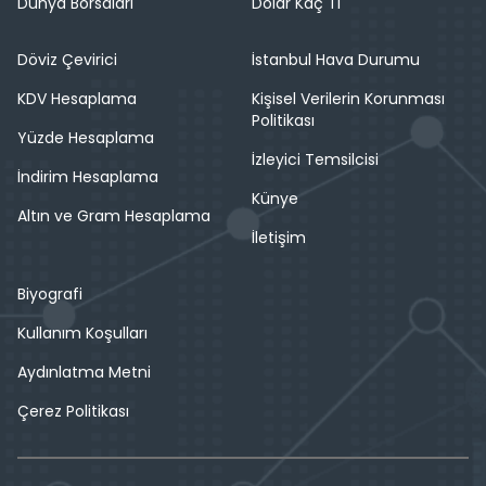
Dünya Borsaları
Dolar Kaç Tl
Döviz Çevirici
İstanbul Hava Durumu
KDV Hesaplama
Kişisel Verilerin Korunması
Politikası
Yüzde Hesaplama
İzleyici Temsilcisi
İndirim Hesaplama
Künye
Altın ve Gram Hesaplama
İletişim
Biyografi
Kullanım Koşulları
Aydınlatma Metni
Çerez Politikası